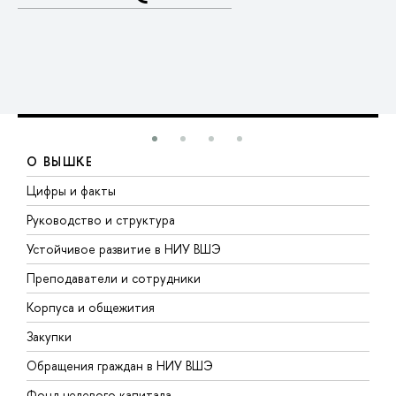
О ВЫШКЕ
Цифры и факты
Л
Руководство и структура
Д
Устойчивое развитие в НИУ ВШЭ
О
Преподаватели и сотрудники
П
Корпуса и общежития
В
Закупки
П
Обращения граждан в НИУ ВШЭ
А
Фонд целевого капитала
Д