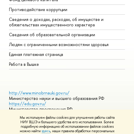
Противодействие коррупции
Ц
Сведения о доходах, расходах, об имуществе и
Б
обязательствах имущественного характера
О
Сведения об образовательной организации
О
Людям с ограниченными возможностями здоровья
Единая платежная страница
Работа в Вышке
http://www.minobrnauki.gov.ru/
Министерство науки и высшего образования РФ
https://edu.gov.ru/
Министерство просвещения РФ
https://elearning.hse.ru/mooc
Мы используем файлы cookies для улучшения работы сайта
Массовые открытые онлайн-курсы
НИУ ВШЭ и большего удобства его использования. Более
подробную информацию об использовании файлов cookies
можно найти
здесь
, наши правила обработки персональных