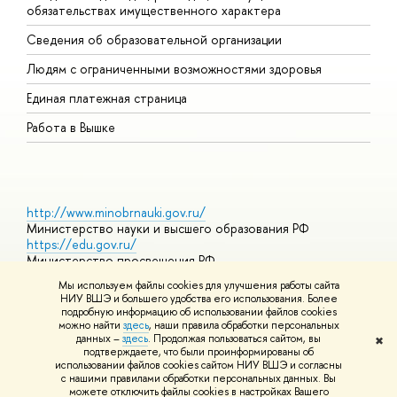
обязательствах имущественного характера
О
Сведения об образовательной организации
О
Людям с ограниченными возможностями здоровья
Единая платежная страница
Работа в Вышке
http://www.minobrnauki.gov.ru/
Министерство науки и высшего образования РФ
https://edu.gov.ru/
Министерство просвещения РФ
https://elearning.hse.ru/mooc
Мы используем файлы cookies для улучшения работы сайта
Массовые открытые онлайн-курсы
НИУ ВШЭ и большего удобства его использования. Более
подробную информацию об использовании файлов cookies
можно найти
здесь
, наши правила обработки персональных
данных –
здесь
. Продолжая пользоваться сайтом, вы
✖
© НИУ ВШЭ 1993–2026
Адреса и контакты
Условия
подтверждаете, что были проинформированы об
использования материалов
Политика конфиденциальности
Карта
использовании файлов cookies сайтом НИУ ВШЭ и согласны
сайта
с нашими правилами обработки персональных данных. Вы
Шрифты HSE Sans и HSE Slab разработаны в
Школе дизайна НИУ
можете отключить файлы cookies в настройках Вашего