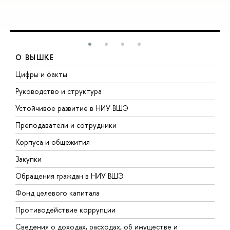
О ВЫШКЕ
Цифры и факты
Л
Руководство и структура
Д
Устойчивое развитие в НИУ ВШЭ
О
Преподаватели и сотрудники
П
Корпуса и общежития
В
Закупки
П
Обращения граждан в НИУ ВШЭ
А
Фонд целевого капитала
Д
Противодействие коррупции
Ц
Сведения о доходах, расходах, об имуществе и
Б