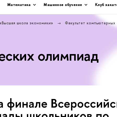
Математика
Машинное обучение
Клуб хака
 «Высшая школа экономики»
Факультет компьютерных
еских олимпиад
 финале Все­рос­сий­
ады школьников по