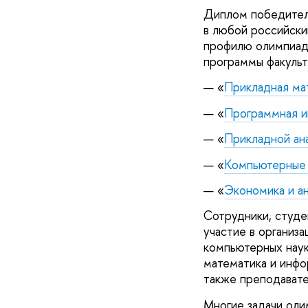
Диплом победителя
в любой российски
профилю олимпиады
программы факульт
— «
Прикладная ма
— «
Программная 
— «
Прикладной ан
— «
Компьютерные н
— «
Экономика и ан
Сотрудники, студе
участие в организ
компьютерных нау
математика и инфо
также преподавате
Многие задачи ол