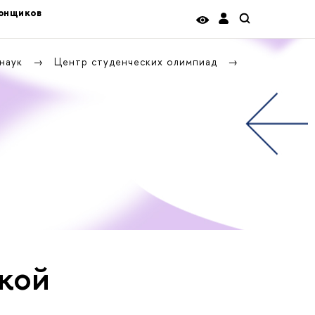
тонщиков
 наук
Центр студенческих олимпиад
ской