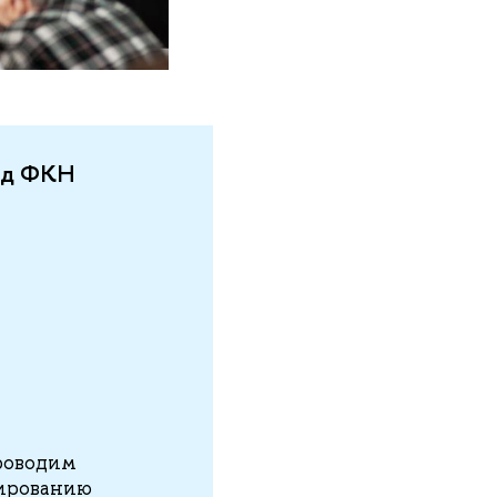
иад ФКН
роводим
ированию