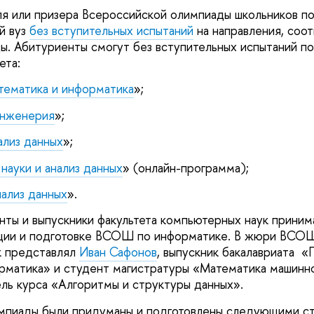
 или призера Всероссийской олимпиады школьников по
й вуз
без вступительных испытаний
на направления, соо
. Абитуриенты смогут без вступительных испытаний по
ета:
тематика и информатика
»;
инженерия
»;
ализ данных
»;
ауки и анализ данных
» (онлайн-программа);
ализ данных
».
нты и выпускники факультета компьютерных наук приним
ации и подготовке ВСОШ по информатике. В жюри ВСОШ
к представлял
Иван Сафонов
, выпускник бакалавриата «
рматика» и студент магистратуры «Математика машинно
ль курса «Алгоритмы и структуры данных».
импиады были придуманы и подготовлены следующими с