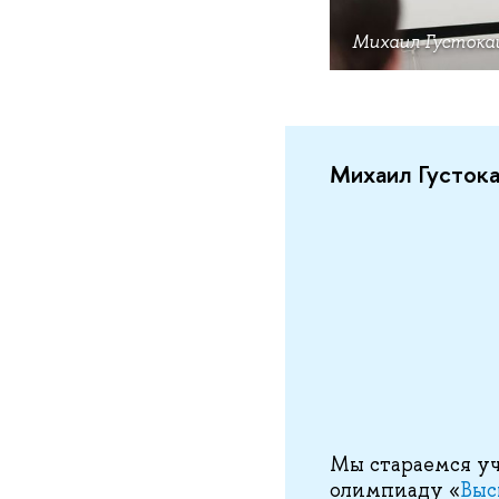
Михаил Густока
Михаил Густок
Мы стараемся уч
олимпиаду «
Выс