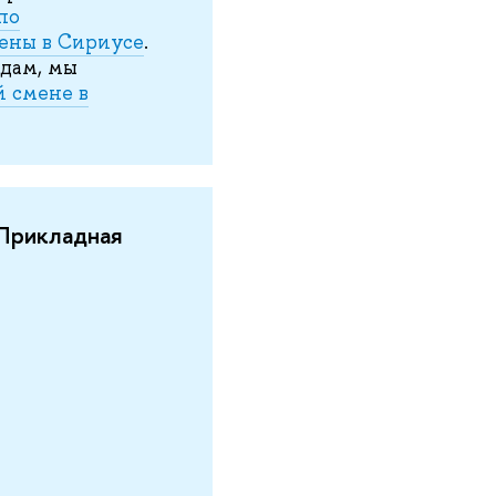
по
ены в Сириусе
.
дам, мы
й смене в
«Прикладная