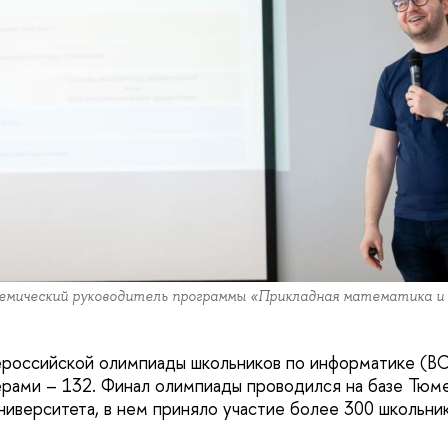
адемический руководитель программы «Прикладная математика 
российской олимпиады школьников по информатике (В
зерами – 132. Финал олимпиады проводился на базе Тюм
ниверситета, в нем приняло участие более 300 школьник