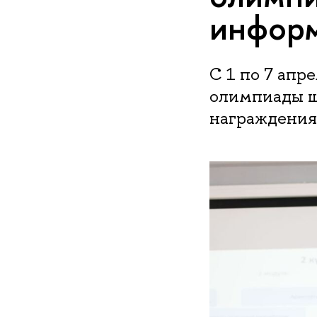
инфор
С 1 по 7 апр
олимпиады ш
награждения