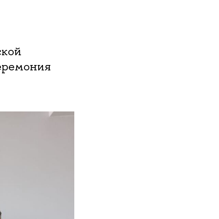
ской
еремония