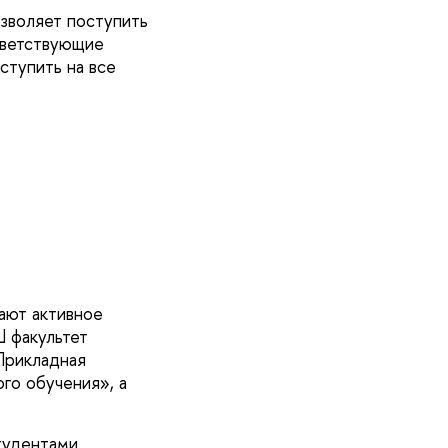
зволяет поступить
тветствующие
ступить на все
ают активное
 факультет
Прикладная
го обучения», а
тудентами