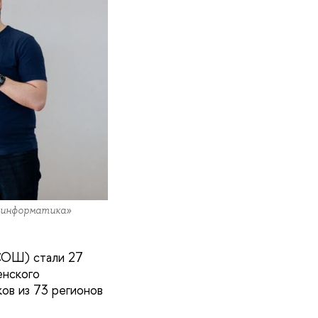
и информатика»
СОШ) стали 27
енского
ов из 73 регионов