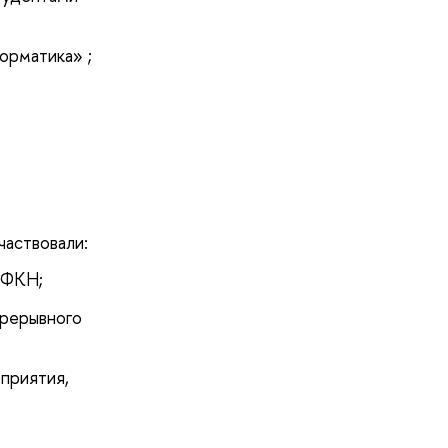
орматика» ;
участвовали:
 ФКН;
прерывного
приятия,