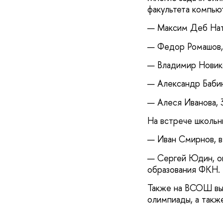
факультета компью
— Максим Деб Натх
— Федор Ромашов, 
— Владимир Новико
— Александр Бабин
— Алеся Иванова, 
На встрече школьн
— Иван Смирнов, в
— Сергей Юдин, о
образования ФКН.
Также на ВСОШ выс
олимпиады, а такж