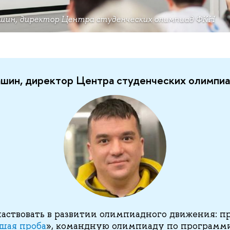
шин, директор Центра студенческих олимпиад ФКН
ашин, директор Центра студенческих олимп
аствовать в развитии олимпиадного движения: п
шая проба
», командную олимпиаду по программ