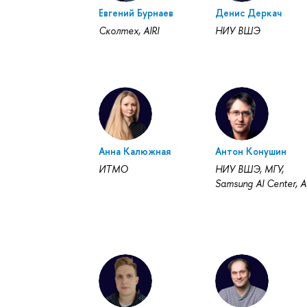
Евгений Бурнаев
Денис Деркач
Сколтех, AIRI
НИУ ВШЭ
Анна Калюжная
Антон Конушин
ИТМО
НИУ ВШЭ, МГУ,
Samsung AI Center, A