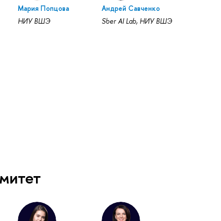
Мария Попцова
Андрей Савченко
НИУ ВШЭ
Sber AI Lab, НИУ ВШЭ
митет