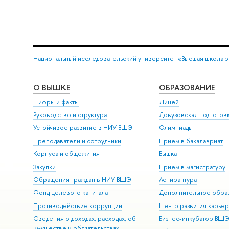
Национальный исследовательский университет «Высшая школа 
О ВЫШКЕ
ОБРАЗОВАНИЕ
Цифры и факты
Лицей
Руководство и структура
Довузовская подготов
Устойчивое развитие в НИУ ВШЭ
Олимпиады
Преподаватели и сотрудники
Прием в бакалавриат
Корпуса и общежития
Вышка+
Закупки
Прием в магистратуру
Обращения граждан в НИУ ВШЭ
Аспирантура
Фонд целевого капитала
Дополнительное обра
Противодействие коррупции
Центр развития карье
Сведения о доходах, расходах, об
Бизнес-инкубатор ВШ
имуществе и обязательствах