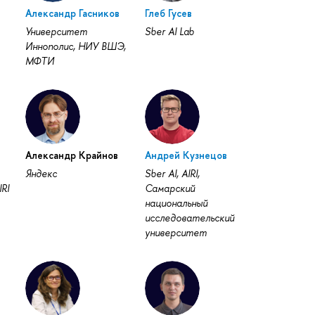
Александр Гасников
Глеб Гусев
Университет
Sber AI Lab
Иннополис, НИУ ВШЭ,
МФТИ
Александр Крайнов
Андрей Кузнецов
Яндекс
Sber AI, AIRI,
IRI
Самарский
национальный
исследовательский
университет