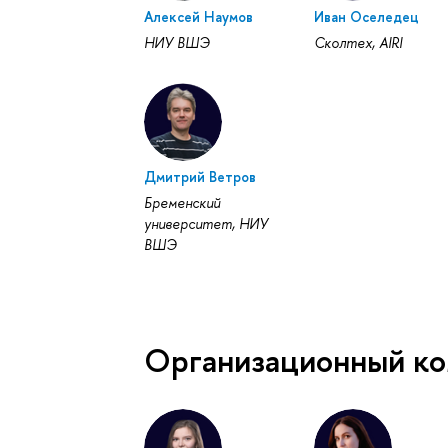
Алексей Наумов
Иван Оселедец
НИУ ВШЭ
Сколтех, AIRI
Дмитрий Ветров
Бременский
университет, НИУ
ВШЭ
Организационный ко