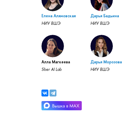
Елена Алямовская
Дарья Бадьина
НИУ ВШЭ
НИУ ВШЭ
Алла Магкеева
Дарья Морозова
Sber AI Lab
НИУ ВШЭ