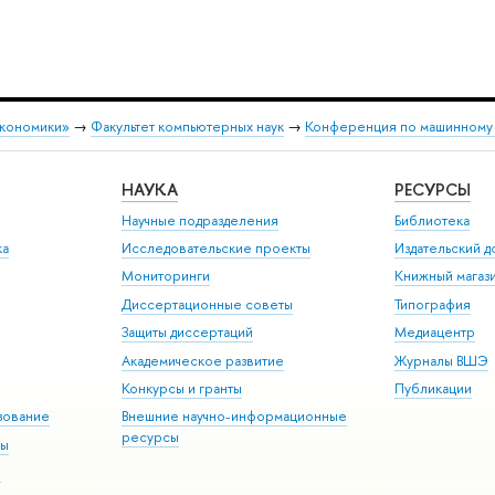
экономики»
→
Факультет компьютерных наук
→
Конференция по машинному о
НАУКА
РЕСУРСЫ
Научные подразделения
Библиотека
ка
Исследовательские проекты
Издательский 
Мониторинги
Книжный магаз
Диссертационные советы
Типография
Защиты диссертаций
Медиацентр
Академическое развитие
Журналы ВШЭ
Конкурсы и гранты
Публикации
зование
Внешние научно-информационные
ресурсы
ры
Э