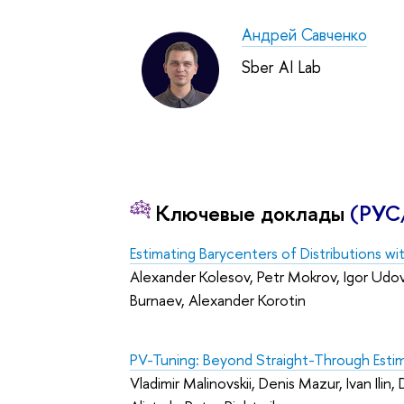
Андрей Савченко
Sber AI Lab
Ключевые доклады
(РУС
Estimating Barycenters of Distributions w
Alexander Kolesov, Petr Mokrov, Igor Ud
Burnaev, Alexander Korotin
PV-Tuning: Beyond Straight-Through Esti
Vladimir Malinovskii, Denis Mazur, Ivan Ili