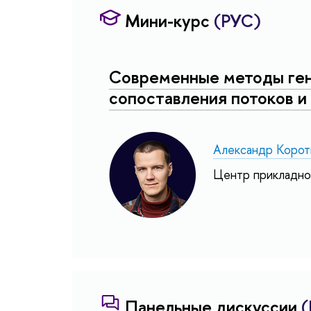
Мини-курс
(РУС)
Современные методы ген
сопоставления потоков 
Александр Корот
Центр прикладног
Панельные дискуссии
(