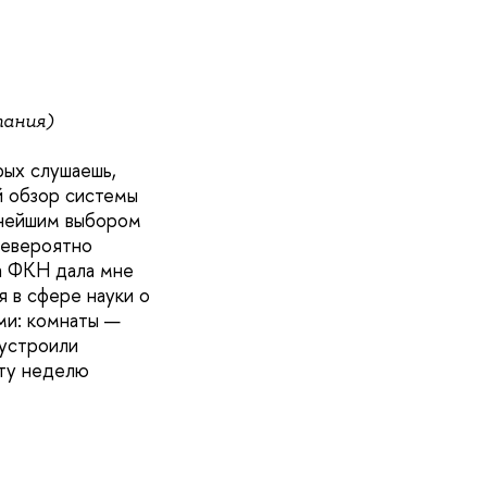
тания)
рых слушаешь,
й обзор системы
ьнейшим выбором
невероятно
ла ФКН дала мне
 в сфере науки о
ми: комнаты —
 устроили
эту неделю