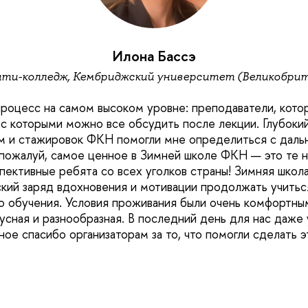
Илона Бассэ
ти-колледж, Кембриджский университет (Великобри
роцесс на самом высоком уровне: преподаватели, кото
о с которыми можно все обсудить после лекции. Глубоки
мм и стажировок ФКН помогли мне определиться с дал
 пожалуй, самое ценное в Зимней школе ФКН — это те 
пективные ребята со всех уголков страны! Зимняя шко
кий заряд вдохновения и мотивации продолжать учиться
о обучения. Условия проживания были очень комфортны
кусная и разнообразная. В последний день для нас даже
ное спасибо организаторам за то, что помогли сделать 