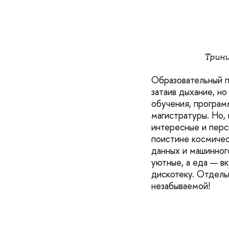
Трини
Образовательный п
затаив дыхание, н
обучения, програ
магистратуры. Но,
интересные и перс
поистине космичес
данных и машинног
уютные, а еда — в
дискотеку. Отдель
незабываемой!