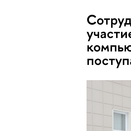
Сотруд
участи
компью
поступ