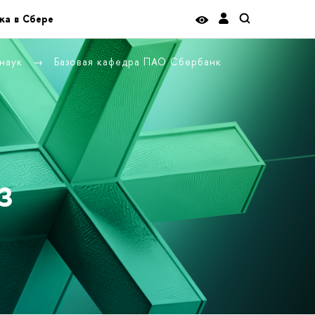
ка в Сбере
 наук
Базовая кафедра ПАО Сбербанк
з