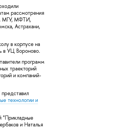
роходили
татам рассмотрения
, МГУ, МФТИ,
мска, Астрахани,
олу в корпусе на
сь в УЦ Вороново.
тавители программ
ьных траекторий
торий и компаний-
" представил
ые технологии и
й "Прикладные
ербаков и Наталья