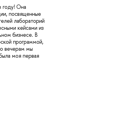
 году! Она
ции, посвященные
телей лабораторий
есными кейсами из
ьном бизнесе. В
рской программой,
по вечерам мы
 была моя первая