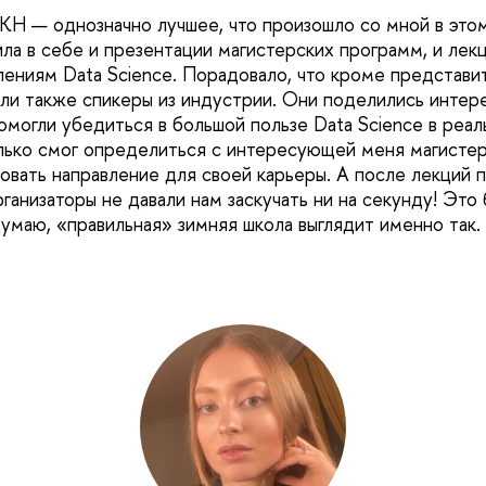
КН — однозначно лучшее, что произошло со мной в этом
ла в себе и презентации магистерских программ, и лек
лениям Data Science. Порадовало, что кроме представи
али также спикеры из индустрии. Они поделились интер
омогли убедиться в большой пользе Data Science в реал
олько смог определиться с интересующей меня магисте
овать направление для своей карьеры. А после лекций 
рганизаторы не давали нам заскучать ни на секунду! Это
думаю, «правильная» зимняя школа выглядит именно так.