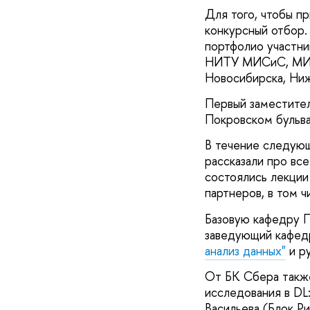
Для того, чтобы п
конкурсный отбор.
портфолио участни
НИТУ МИСиС, МИФИ
Новосибирска, Ниж
Первый заместите
Покровском бульва
В течение следующ
рассказали про вс
состоялись лекции
партнеров, в том ч
Базовую кафедру П
заведующий кафед
анализ данных"
и р
От БК Сбера такж
исследования в DL
Васильева (Блок Р