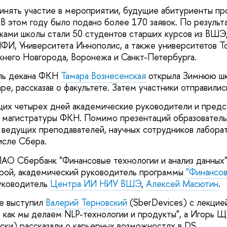
ринять участие в мероприятии, будущие абитуриенты п
 В этом году было подано более 170 заявок. По резуль
ками школы стали 50 студентов старших курсов из ВШЭ
, Университета Иннополис, а также университетов То
него Новгорода, Воронежа и Санкт-Петербурга.
ль декана ФКН
Тамара Вознесенская
открыла Зимнюю шк
ре, рассказав о факультете. Затем участники отправили
их четырех дней академические руководители и предс
е магистратуры ФКН. Помимо презентаций образовател
 ведущих преподавателей, научных сотрудников лабора
исле Сбера.
АО Сбербанк "Финансовые технологии и анализ данных
рой, академический руководитель программы
"Финансов
уководитель
Центра ИИ НИУ ВШЭ
,
Алексей Масютин
.
е выступил
Валерий Терновский
(SberDevices) с лекцие
: как мы делаем NLP-технологии и продукты", а Игорь Щ
иски) рассказали о карьерных возможностях в DS.