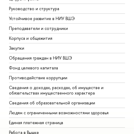
Руководство и структура
Д
Устойчивое развитие в НИУ ВШЭ
О
Преподаватели и сотрудники
П
Корпуса и общежития
В
Закупки
П
Обращения граждан в НИУ ВШЭ
А
Фонд целевого капитала
Д
Противодействие коррупции
Ц
Сведения о доходах, расходах, об имуществе и
Б
обязательствах имущественного характера
О
Сведения об образовательной организации
О
Людям с ограниченными возможностями здоровья
Единая платежная страница
Работа в Вышке