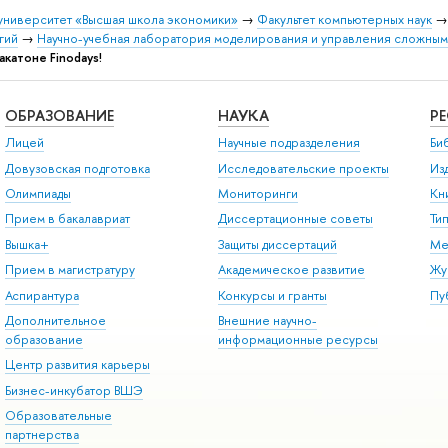
университет «Высшая школа экономики»
→
Факультет компьютерных наук
гий
→
Научно-учебная лаборатория моделирования и управления сложным
катоне Finodays!
ОБРАЗОВАНИЕ
НАУКА
Р
Лицей
Научные подразделения
Би
Довузовская подготовка
Исследовательские проекты
Из
Олимпиады
Мониторинги
Кн
Прием в бакалавриат
Диссертационные советы
Ти
Вышка+
Защиты диссертаций
Ме
Прием в магистратуру
Академическое развитие
Жу
Аспирантура
Конкурсы и гранты
Пу
Дополнительное
Внешние научно-
образование
информационные ресурсы
Центр развития карьеры
Бизнес-инкубатор ВШЭ
Образовательные
партнерства