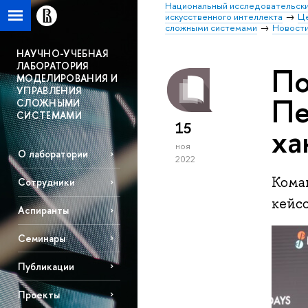
Национальный исследовательски
искусственного интеллекта
Це
сложными системами
Новост
НАУЧНО-УЧЕБНАЯ
ЛАБОРАТОРИЯ
По
МОДЕЛИРОВАНИЯ И
УПРАВЛЕНИЯ
Пе
СЛОЖНЫМИ
СИСТЕМАМИ
15
ха
ноя
О лаборатории
2022
Кома
Сотрудники
кейс
Аспиранты
Семинары
Публикации
Проекты