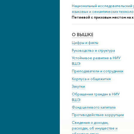
Национальный исследовательский 
языковых и семантических техноло
Петяевой с призовым местом на ха
О ВЫШКЕ
Цифры и факты
Руководство и структура
Устойчивое развитие в НИУ
ВШЭ
Преподаватели и сотрудники
Корпуса и общежития
Закупки
Обращения граждан в НИУ
ВШЭ
Фонд целевого капитала
Противодействие коррупции
Сведения о доходах,
расходах, об имуществе и
обязательствах