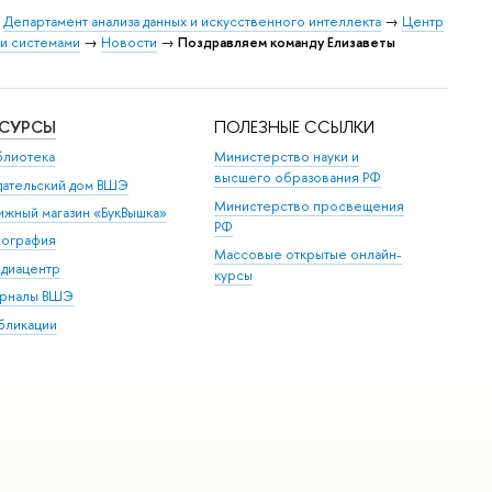
→
Департамент анализа данных и искусственного интеллекта
→
Центр
и системами
→
Новости
→
Поздравляем команду Елизаветы
ЕСУРСЫ
ПОЛЕЗНЫЕ ССЫЛКИ
блиотека
Министерство науки и
высшего образования РФ
дательский дом ВШЭ
Министерство просвещения
ижный магазин «БукВышка»
РФ
пография
Массовые открытые онлайн-
диацентр
курсы
рналы ВШЭ
бликации