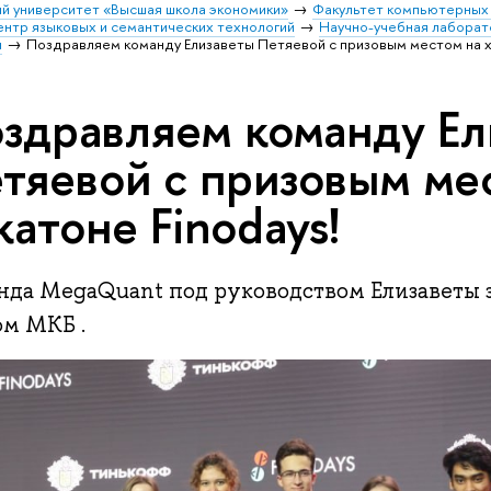
й университет «Высшая школа экономики»
Факультет компьютерных 
нтр языковых и семантических технологий
Научно-учебная лаборат
и
Поздравляем команду Елизаветы Петяевой с призовым местом на ха
здравляем команду Ел
тяевой с призовым ме
катоне Finodays!
нда MegaQuant под руководством Елизаветы з
ом МКБ .