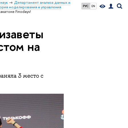
наук
Департамент анализа данных и
РУС
EN
ория моделирования и управления
катоне Finodays!
изаветы
стом на
аняла 3 место с