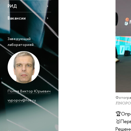
РИД
Вакансии
Заведующий
лабораторией
Попов Виктор Юрьевич
Фотогра
vypopov@hse.ru
FINOPOL
🏆Опре
🥇Перв
Решенн