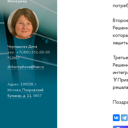
Менеджер
потреб
Второе
Решенн
котора
защиты
Чернышова Дина
тел.: +7(495) 531-00-00
Третье
*12667
Решенн
dchernyshova@hse.ru
интегр
🏅Приз
Адрес: 109028, г.
решала
Москва,
Покровский
бульвар, д. 11
, S907
Поздра