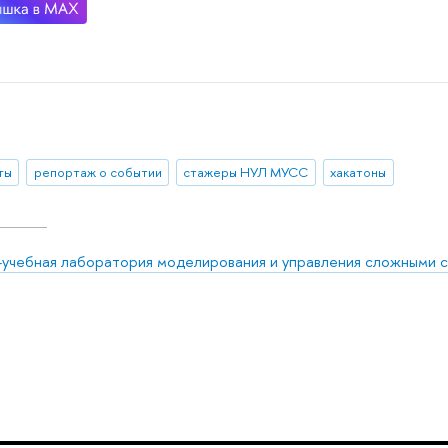
ты
репортаж о событии
стажеры НУЛ МУСС
хакатоны
-учебная лаборатория моделирования и управления сложными 