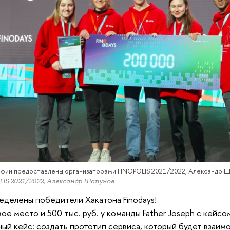
фии предоставлены организаторами FINOPOLIS 2021/2022, Александр 
IS 2021/2022, Александр Шапунов
делены победители Хакатона Finodays!
ое место и 500 тыс. руб. у команды Father Joseph с кейс
ый кейс: создать прототип сервиса, который будет взаимо