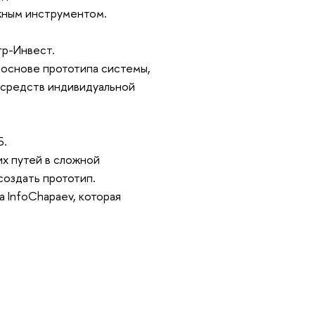
жным инструментом.
тр-Инвест.
 основе прототипа системы,
 средств индивидуальной
Б.
х путей в сложной
 создать прототип.
 InfoChapaev, которая