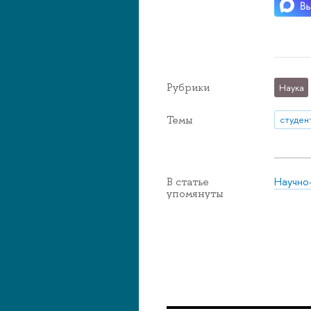
Рубрики
Наука
Темы
студен
Научно
В статье
упомянуты