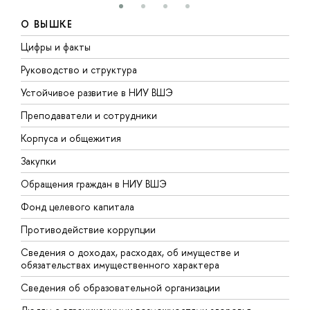
О ВЫШКЕ
Цифры и факты
Л
Руководство и структура
Д
Устойчивое развитие в НИУ ВШЭ
О
Преподаватели и сотрудники
П
Корпуса и общежития
В
Закупки
П
Обращения граждан в НИУ ВШЭ
А
Фонд целевого капитала
Д
Противодействие коррупции
Ц
Сведения о доходах, расходах, об имуществе и
Б
обязательствах имущественного характера
О
Сведения об образовательной организации
О