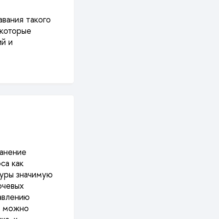
вания такого
 которые
й и
ранение
са как
туры значимую
ючевых
равлению
у можно