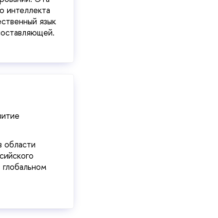
го интеллекта
ественный язык
 составляющей.
витие
в области
ссийского
в глобальном