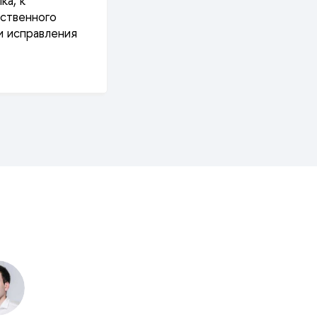
ка, к
сственного
и исправления