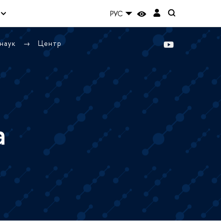
РУС
 наук
Центр
а