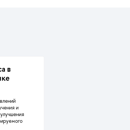
а в
ыке
авлений
учения и
 улучшения
ерируемого