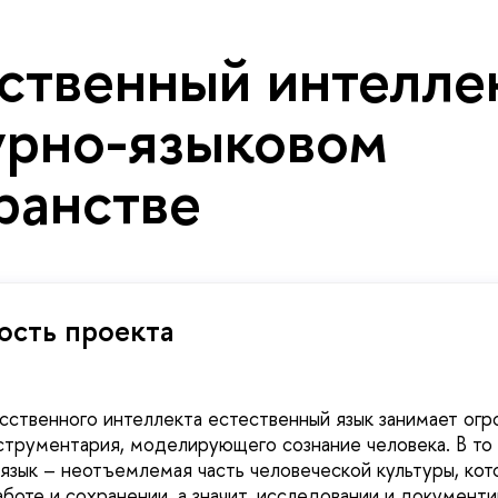
ственный интеллек
урно-языковом
ранстве
ость проекта
усственного интеллекта естественный язык занимает ог
нструментария, моделирующего сознание человека. В то
язык – неотъемлемая часть человеческой культуры, кот
аботе и сохранении, а значит, исследовании и документ