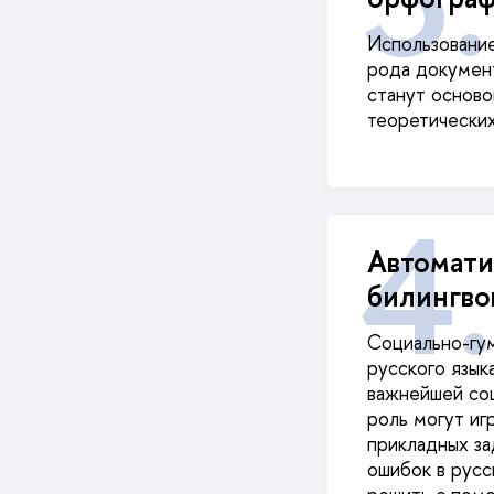
Использование
рода документ
станут осново
теоретических
Автомати
билингво
Социально-гу
русского язык
важнейшей соц
роль могут иг
прикладных за
ошибок в русс