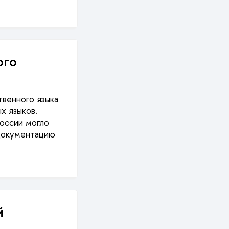
ого
твенного языка
х языков.
России могло
 документацию
й