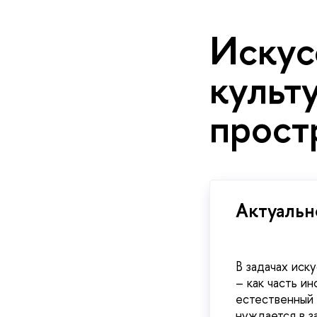
Искус
культ
прост
Актуальн
В задачах иск
– как часть и
естественный 
нуждается в з