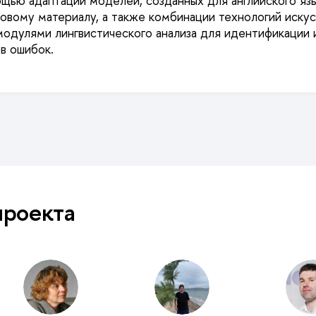
щью адаптации моделей, созданных для английского язы
овому материалу, а также комбинации технологий иску
модулями лингвистического анализа для идентификации 
в ошибок.
проекта