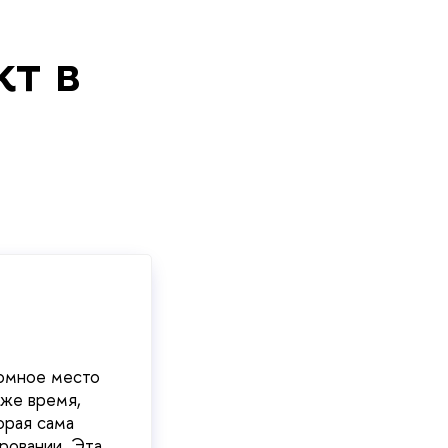
т в
ромное место
 же время,
орая сама
ировании. Эта