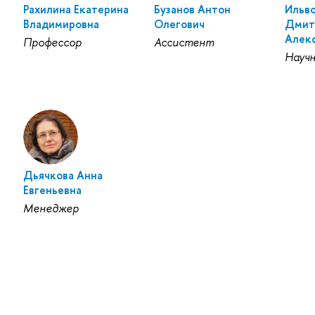
Рахилина Екатерина
Бузанов Антон
Ильв
Владимировна
Олегович
Дмит
Алек
Профессор
Ассистент
Науч
Дьячкова Анна
Евгеньевна
Менеджер