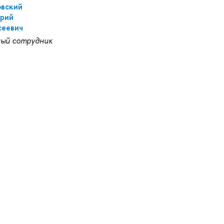
овский
рий
сеевич
ный сотрудник