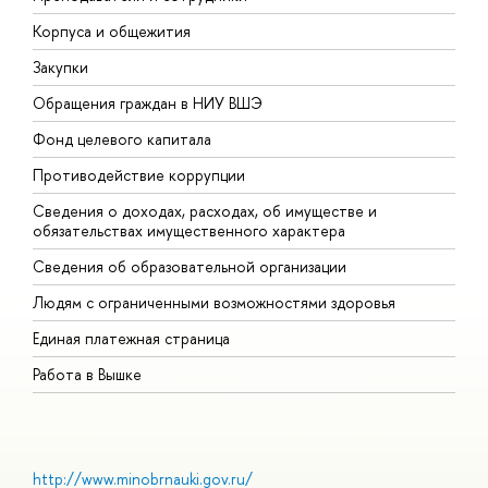
Корпуса и общежития
В
Закупки
П
Обращения граждан в НИУ ВШЭ
А
Фонд целевого капитала
Д
Противодействие коррупции
Ц
Сведения о доходах, расходах, об имуществе и
Б
обязательствах имущественного характера
О
Сведения об образовательной организации
О
Людям с ограниченными возможностями здоровья
Единая платежная страница
Работа в Вышке
http://www.minobrnauki.gov.ru/