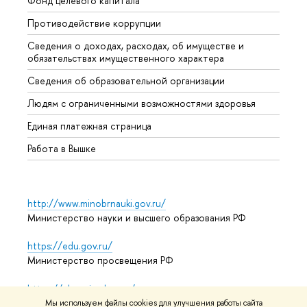
Фонд целевого капитала
Допол
Противодействие коррупции
Центр
Сведения о доходах, расходах, об имуществе и
Бизне
обязательствах имущественного характера
Образ
Сведения об образовательной организации
Обрат
Людям с ограниченными возможностями здоровья
Единая платежная страница
Работа в Вышке
http://www.minobrnauki.gov.ru/
Министерство науки и высшего образования РФ
https://edu.gov.ru/
Министерство просвещения РФ
https://elearning.hse.ru/mooc
Массовые открытые онлайн-курсы
Мы используем файлы cookies для улучшения работы сайта