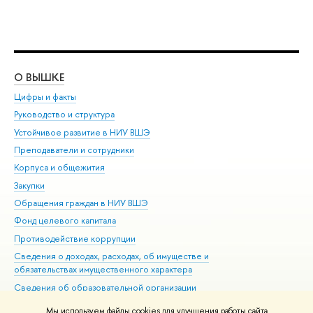
О ВЫШКЕ
ОБ
Цифры и факты
Ли
Руководство и структура
Дов
Устойчивое развитие в НИУ ВШЭ
Ол
Преподаватели и сотрудники
При
Корпуса и общежития
Вы
Закупки
При
Обращения граждан в НИУ ВШЭ
Ас
Фонд целевого капитала
До
Противодействие коррупции
Цен
Сведения о доходах, расходах, об имуществе и
Би
обязательствах имущественного характера
Об
Сведения об образовательной организации
Обр
Людям с ограниченными возможностями здоровья
Мы используем файлы cookies для улучшения работы сайта