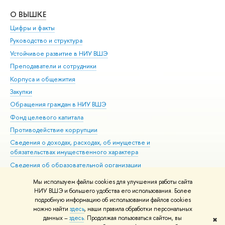
О ВЫШКЕ
ОБ
Цифры и факты
Ли
Руководство и структура
Дов
Устойчивое развитие в НИУ ВШЭ
Ол
Преподаватели и сотрудники
При
Корпуса и общежития
Вы
Закупки
При
Обращения граждан в НИУ ВШЭ
Ас
Фонд целевого капитала
До
Противодействие коррупции
Цен
Сведения о доходах, расходах, об имуществе и
Би
обязательствах имущественного характера
Об
Сведения об образовательной организации
Обр
Людям с ограниченными возможностями здоровья
Мы используем файлы cookies для улучшения работы сайта
Единая платежная страница
НИУ ВШЭ и большего удобства его использования. Более
подробную информацию об использовании файлов cookies
Работа в Вышке
можно найти
здесь
, наши правила обработки персональных
данных –
здесь
. Продолжая пользоваться сайтом, вы
✖