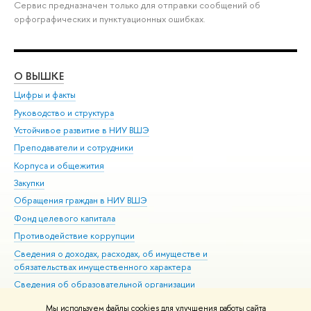
Сервис предназначен только для отправки сообщений об
орфографических и пунктуационных ошибках.
О ВЫШКЕ
ОБ
Цифры и факты
Ли
Руководство и структура
Дов
Устойчивое развитие в НИУ ВШЭ
Ол
Преподаватели и сотрудники
При
Корпуса и общежития
Вы
Закупки
При
Обращения граждан в НИУ ВШЭ
Ас
Фонд целевого капитала
До
Противодействие коррупции
Цен
Сведения о доходах, расходах, об имуществе и
Би
обязательствах имущественного характера
Об
Сведения об образовательной организации
Обр
Людям с ограниченными возможностями здоровья
Мы используем файлы cookies для улучшения работы сайта