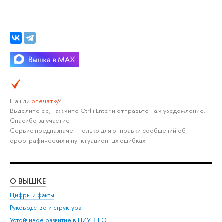
Нашли
опечатку
?
Выделите её, нажмите Ctrl+Enter и отправьте нам уведомление.
Спасибо за участие!
Сервис предназначен только для отправки сообщений об
орфографических и пунктуационных ошибках.
О ВЫШКЕ
ОБ
Цифры и факты
Ли
Руководство и структура
Дов
Устойчивое развитие в НИУ ВШЭ
Ол