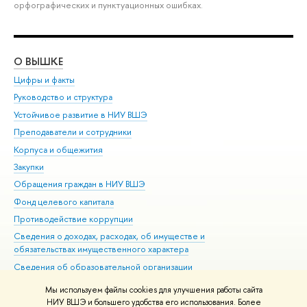
орфографических и пунктуационных ошибках.
О ВЫШКЕ
ОБ
Цифры и факты
Ли
Руководство и структура
Дов
Устойчивое развитие в НИУ ВШЭ
Ол
Преподаватели и сотрудники
При
Корпуса и общежития
Вы
Закупки
При
Обращения граждан в НИУ ВШЭ
Ас
Фонд целевого капитала
До
Противодействие коррупции
Цен
Сведения о доходах, расходах, об имуществе и
Би
обязательствах имущественного характера
Об
Сведения об образовательной организации
Обр
Людям с ограниченными возможностями здоровья
Мы используем файлы cookies для улучшения работы сайта
Единая платежная страница
НИУ ВШЭ и большего удобства его использования. Более