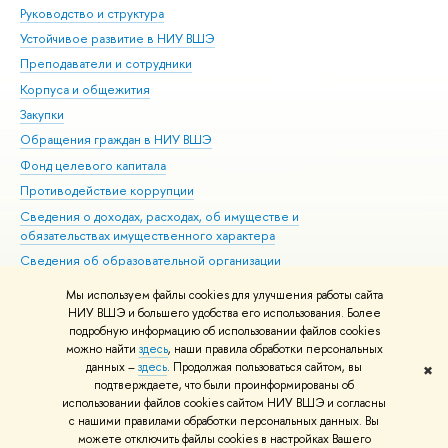
Руководство и структура
Дов
Устойчивое развитие в НИУ ВШЭ
Ол
Преподаватели и сотрудники
При
Корпуса и общежития
Вы
Закупки
При
Обращения граждан в НИУ ВШЭ
Ас
Фонд целевого капитала
До
Противодействие коррупции
Цен
Сведения о доходах, расходах, об имуществе и
Би
обязательствах имущественного характера
Об
Сведения об образовательной организации
Обр
Людям с ограниченными возможностями здоровья
Мы используем файлы cookies для улучшения работы сайта
Единая платежная страница
НИУ ВШЭ и большего удобства его использования. Более
подробную информацию об использовании файлов cookies
Работа в Вышке
можно найти
здесь
, наши правила обработки персональных
данных –
здесь
. Продолжая пользоваться сайтом, вы
✖
Редактору
подтверждаете, что были проинформированы об
© НИУ ВШЭ 1993–2026
Адреса и контакты
Условия использования
использовании файлов cookies сайтом НИУ ВШЭ и согласны
материалов
с нашими правилами обработки персональных данных. Вы
Политика конфиденциальности
Карта сайта
можете отключить файлы cookies в настройках Вашего
Шрифты HSE Sans и HSE Slab разработаны в
Школе дизайна НИУ ВШЭ