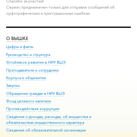
Спасибо за участие!
Сервис предназначен только для отправки сообщений об
орфографических и пунктуационных ошибках.
О ВЫШКЕ
ОБ
Цифры и факты
Ли
Руководство и структура
Дов
Устойчивое развитие в НИУ ВШЭ
Ол
Преподаватели и сотрудники
При
Корпуса и общежития
Вы
Закупки
При
Обращения граждан в НИУ ВШЭ
Ас
Фонд целевого капитала
До
Противодействие коррупции
Цен
Сведения о доходах, расходах, об имуществе и
Би
обязательствах имущественного характера
Об
Сведения об образовательной организации
Обр