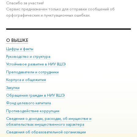
Спасибо за участие!
Сервис предназначен только для отправки сообщений об
орфографических и пунктуационных ошибках.
О ВЫШКЕ
ОБ
Цифры и факты
Ли
Руководство и структура
Дов
Устойчивое развитие в НИУ ВШЭ
Ол
Преподаватели и сотрудники
При
Корпуса и общежития
Вы
Закупки
При
Обращения граждан в НИУ ВШЭ
Ас
Фонд целевого капитала
До
Противодействие коррупции
Цен
Сведения о доходах, расходах, об имуществе и
Би
обязательствах имущественного характера
Об
Сведения об образовательной организации
Обр