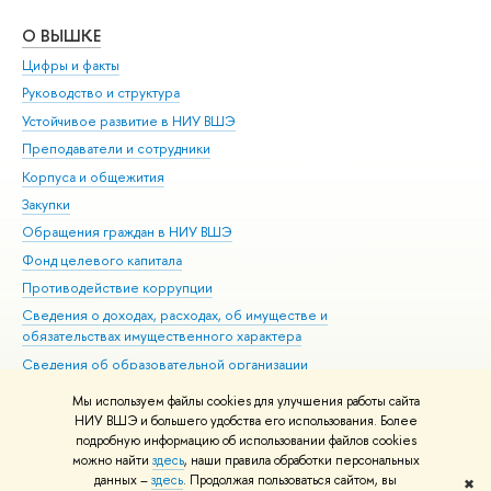
О ВЫШКЕ
ОБ
Цифры и факты
Ли
Руководство и структура
Дов
Устойчивое развитие в НИУ ВШЭ
Ол
Преподаватели и сотрудники
При
Корпуса и общежития
Вы
Закупки
При
Обращения граждан в НИУ ВШЭ
Ас
Фонд целевого капитала
До
Противодействие коррупции
Цен
Сведения о доходах, расходах, об имуществе и
Би
обязательствах имущественного характера
Об
Сведения об образовательной организации
Обр
Людям с ограниченными возможностями здоровья
Мы используем файлы cookies для улучшения работы сайта
Единая платежная страница
НИУ ВШЭ и большего удобства его использования. Более
подробную информацию об использовании файлов cookies
Работа в Вышке
можно найти
здесь
, наши правила обработки персональных
данных –
здесь
. Продолжая пользоваться сайтом, вы
✖