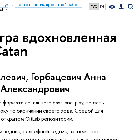
наук
Центр практик, проектной работы
РУС
EN
atan
гра вдохновленная
Catan
левич, Горбацевич Анна
 Александрович
 формате локального pass-and-play, то есть
року по окончании своего хода. Средой для
в открытом GitLab репозитории.
ий ледник, рельефный ледник, заснеженные
 методом взаимодействия игрока с игровым миром