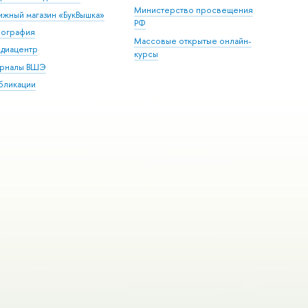
Министерство просвещения
ижный магазин «БукВышка»
РФ
пография
Массовые открытые онлайн-
диацентр
курсы
рналы ВШЭ
бликации