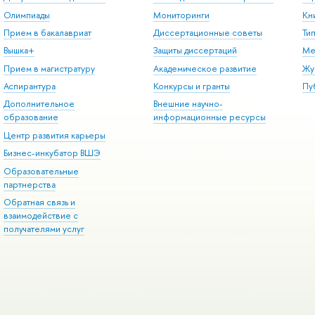
Олимпиады
Мониторинги
Кн
Прием в бакалавриат
Диссертационные советы
Ти
Вышка+
Защиты диссертаций
Ме
Прием в магистратуру
Академическое развитие
Жу
Аспирантура
Конкурсы и гранты
Пу
Дополнительное
Внешние научно-
образование
информационные ресурсы
Центр развития карьеры
Бизнес-инкубатор ВШЭ
Образовательные
партнерства
Обратная связь и
взаимодействие с
получателями услуг