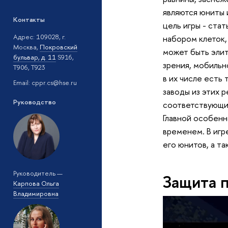
являются юниты 
Контакты
цель игры - ста
Адрес: 109028, г.
набором клеток,
Москва,
Покровский
может быть элит
бульвар, д. 11
S916,
зрения, мобильн
T906, T923
в их числе есть
Email: cppr.cs@hse.ru
заводы из этих 
Руководство
соответствующи
Главной особен
временем. В игр
его юнитов, а т
Руководитель —
Защита 
Карпова Ольга
Владимировна