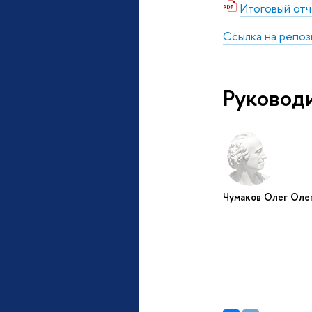
Итоговый отч
Ссылка на репо
Руковод
Чумаков Олег Оле