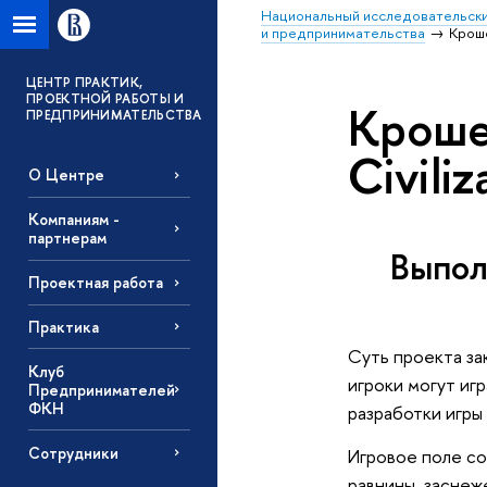
Национальный исследовательски
и предпринимательства
Кроше
ЦЕНТР ПРАКТИК,
ПРОЕКТНОЙ РАБОТЫ И
Кроше
ПРЕДПРИНИМАТЕЛЬСТВА
Civili
О Центре
Компаниям -
партнерам
Выпол
Проектная работа
Практика
Суть проекта за
Клуб
игроки могут иг
Предпринимателей
ФКН
разработки игры
Сотрудники
Игровое поле со
равнины, заснеж