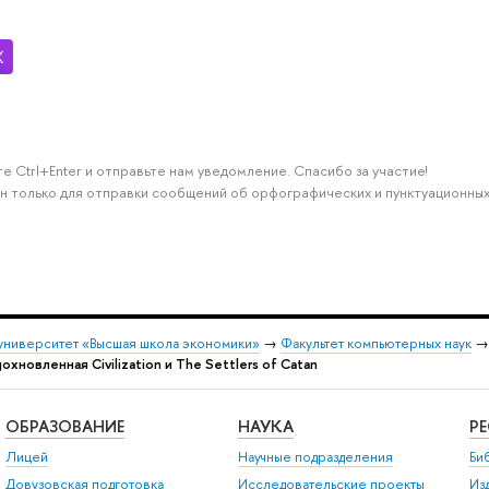
е Ctrl+Enter и отправьте нам уведомление. Спасибо за участие!
н только для отправки сообщений об орфографических и пунктуационных
университет «Высшая школа экономики»
→
Факультет компьютерных наук
хновленная Civilization и The Settlers of Catan
ОБРАЗОВАНИЕ
НАУКА
Р
Лицей
Научные подразделения
Би
Довузовская подготовка
Исследовательские проекты
Из