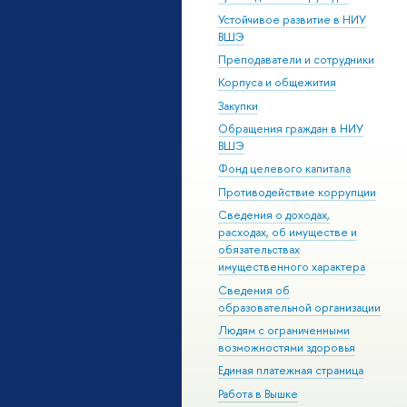
Устойчивое развитие в НИУ
ВШЭ
Преподаватели и сотрудники
Корпуса и общежития
Закупки
Обращения граждан в НИУ
ВШЭ
Фонд целевого капитала
Противодействие коррупции
Сведения о доходах,
расходах, об имуществе и
обязательствах
имущественного характера
Сведения об
образовательной организации
Людям с ограниченными
возможностями здоровья
Единая платежная страница
Работа в Вышке