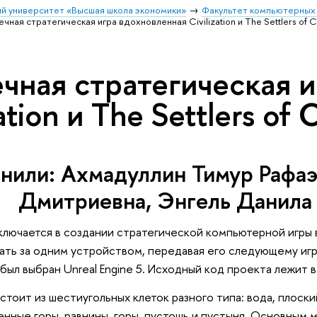
й университет «Высшая школа экономики»
Факультет компьютерных 
чная стратегическая игра вдохновленная Civilization и The Settlers of C
чная стратегическая и
zation и The Settlers of 
нили: Ахмадуллин Тимур Рафаэ
Дмитриевна, Энгель Данила
ключается в создании стратегической компьютерной игры в
рать за одним устройством, передавая его следующему иг
 был выбран Unreal Engine 5. Исходный код проекта лежит 
стоит из шестиугольных клеток разного типа: вода, плоск
енные горы, равнины, горы, пустошь и пустыня. Основным