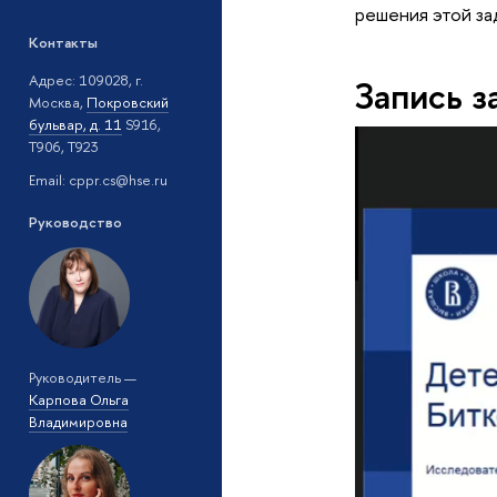
решения этой за
Контакты
Адрес: 109028, г.
Запись 
Москва,
Покровский
бульвар, д. 11
S916,
T906, T923
Email: cppr.cs@hse.ru
Руководство
Руководитель —
Карпова Ольга
Владимировна