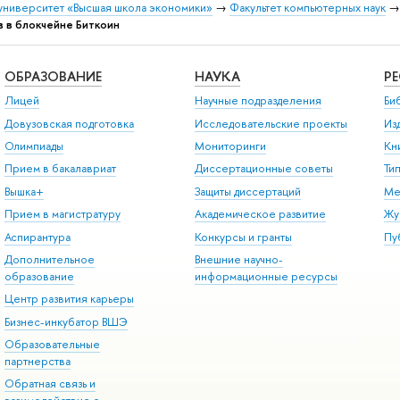
университет «Высшая школа экономики»
→
Факультет компьютерных наук
 в блокчейне Биткоин
ОБРАЗОВАНИЕ
НАУКА
Р
Лицей
Научные подразделения
Би
Довузовская подготовка
Исследовательские проекты
Из
Олимпиады
Мониторинги
Кн
Прием в бакалавриат
Диссертационные советы
Ти
Вышка+
Защиты диссертаций
Ме
Прием в магистратуру
Академическое развитие
Жу
Аспирантура
Конкурсы и гранты
Пу
Дополнительное
Внешние научно-
образование
информационные ресурсы
Центр развития карьеры
Бизнес-инкубатор ВШЭ
Образовательные
партнерства
Обратная связь и