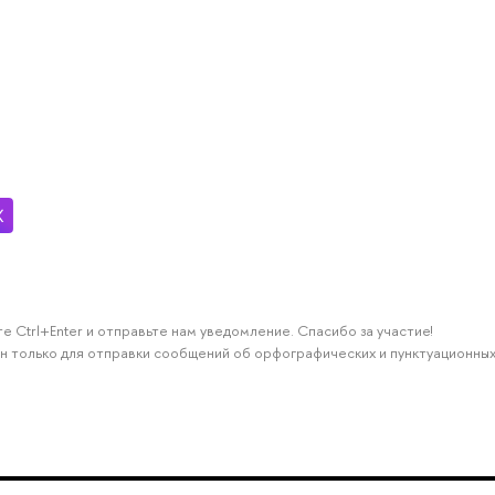
е Ctrl+Enter и отправьте нам уведомление. Спасибо за участие!
н только для отправки сообщений об орфографических и пунктуационных