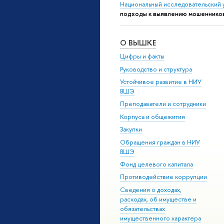
Национальный исследовательский 
подходы к выявлению мошенников
О ВЫШКЕ
Цифры и факты
Руководство и структура
Устойчивое развитие в НИУ
ВШЭ
Преподаватели и сотрудники
Корпуса и общежития
Закупки
Обращения граждан в НИУ
ВШЭ
Фонд целевого капитала
Противодействие коррупции
Сведения о доходах,
расходах, об имуществе и
обязательствах
имущественного характера