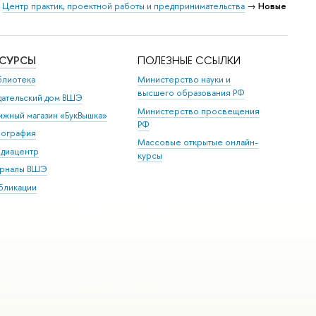
→
Центр практик, проектной работы и предпринимательства
→
Новые
ЕСУРСЫ
ПОЛЕЗНЫЕ ССЫЛКИ
блиотека
Министерство науки и
высшего образования РФ
дательский дом ВШЭ
Министерство просвещения
ижный магазин «БукВышка»
РФ
пография
Массовые открытые онлайн-
диацентр
курсы
рналы ВШЭ
бликации