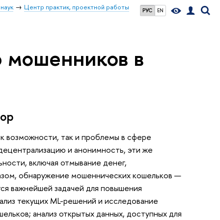
наук
Центр практик, проектной работы
РУС
EN
 мошенников в
гор
ак возможности, так и проблемы в сфере
 децентрализацию и анонимность, эти же
ности, включая отмывание денег,
азом, обнаружение мошеннических кошельков —
тся важнейшей задачей для повышения
нализ текущих ML-решений и исследование
ельков; анализ открытых данных, доступных для