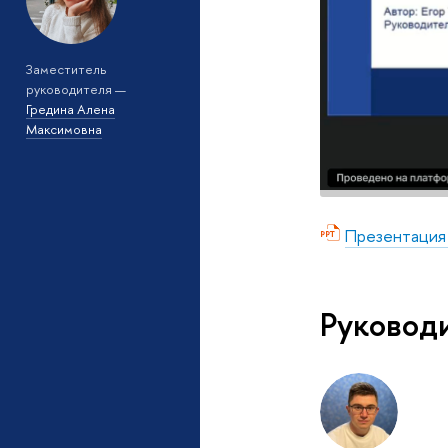
Заместитель
руководителя —
Гредина Алена
Максимовна
Презентация
Руковод