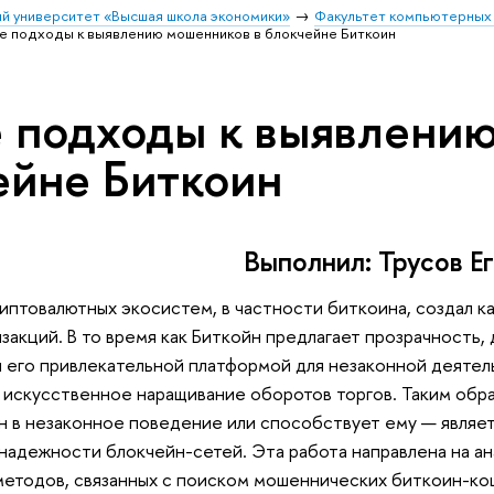
й университет «Высшая школа экономики»
Факультет компьютерных 
е подходы к выявлению мошенников в блокчейне Биткоин
 подходы к выявлению
ейне Биткоин
Выполнил: Трусов Е
иптовалютных экосистем, в частности биткоина, создал к
закций. В то время как Биткойн предлагает прозрачность,
 его привлекательной платформой для незаконной деятель
 искусственное наращивание оборотов торгов. Таким обр
ен в незаконное поведение или способствует ему — являе
надежности блокчейн-сетей. Эта работа направлена на а
методов, связанных с поиском мошеннических биткоин-кош