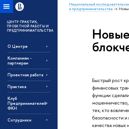
Национальный исследовательски
и предпринимательства
Новы
ЦЕНТР ПРАКТИК,
ПРОЕКТНОЙ РАБОТЫ И
Новые
ПРЕДПРИНИМАТЕЛЬСТВА
блокч
О Центре
Компаниям -
партнерам
Проектная работа
Быстрый рост кр
Практика
финансовых тран
функции сделали
Клуб
мошенничество,
Предпринимателей
ФКН
тех, кто вовлеч
безопасности и 
Сотрудники
качества новых 