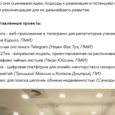
 они оценивали идеи, подходы к реализации и потенциал 
 рекомендации для их дальнейшего развития.
тавленные проекты:
ons - веб-приложение в телеграмм для репетиторов учени
ов Кирилл, ПМИ)
сная система в Telegram
(Нгуен Фук Туэ, ПМИ)
2Tea - визуальная модель, ориентированная на распознава
афиям чайных листьев
(Чжэн Юйсинь, ПМИ)
ra - цифровая платформа для онлайн-менторства и синхро
риятий
(Троицкий Максим и Котков Дмитрий, ПИ)
вис для поиска цепочек обмена недвижимостью
(Сечкарь