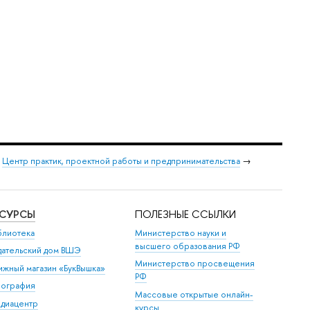
→
Центр практик, проектной работы и предпринимательства
→
ЕСУРСЫ
ПОЛЕЗНЫЕ ССЫЛКИ
блиотека
Министерство науки и
высшего образования РФ
дательский дом ВШЭ
Министерство просвещения
ижный магазин «БукВышка»
РФ
пография
Массовые открытые онлайн-
диацентр
курсы