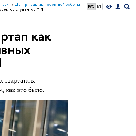
наук
Центр практик, проектной работы
РУС
EN
проектов студентов ФКН
ртап как
ивных
Н
 стартапов,
, как это было.