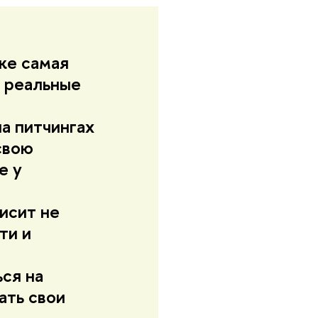
же самая
ь реальные
а питчингах
свою
е у
исит не
ти и
ься на
ать свои