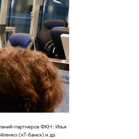
паний-партнеров ФКН : Илья
ленко («Т-банк») и др.