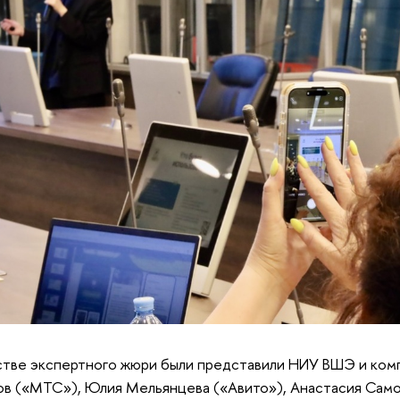
стве экспертного жюри были представили НИУ ВШЭ и ком
в («МТС»), Юлия Мельянцева («Авито»), Анастасия Самой