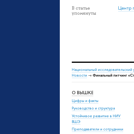
Центр 
В статье
упомянуты
Национальный исследовательский 
Новости
→
Финальный питчинг «С
О ВЫШКЕ
Цифры и факты
Руководство и структура
Устойчивое развитие в НИУ
ВШЭ
Преподаватели и сотрудники