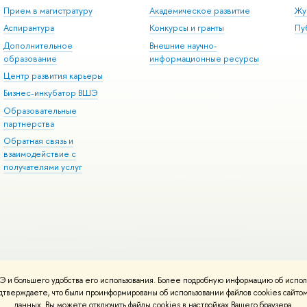
Прием в магистратуру
Академическое развитие
Жу
Аспирантура
Конкурсы и гранты
Пу
Дополнительное
Внешние научно-
образование
информационные ресурсы
Центр развития карьеры
Бизнес-инкубатор ВШЭ
Образовательные
партнерства
Обратная связь и
взаимодействие с
получателями услуг
 и большего удобства его использования. Более подробную информацию об испол
онтакты
Условия использования материалов
Политика конфиденциальност
подтверждаете, что были проинформированы об использовании файлов cookies сай
ботаны в
Школе дизайна НИУ ВШЭ
данных. Вы можете отключить файлы cookies в настройках Вашего браузера.