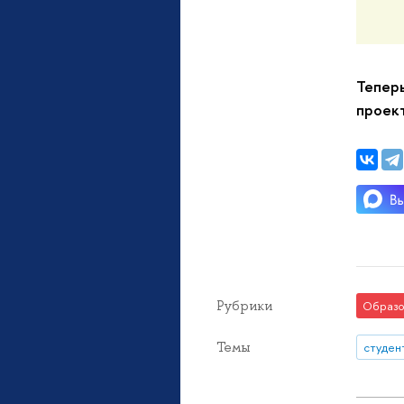
Теперь
проек
Рубрики
Образо
Темы
студен