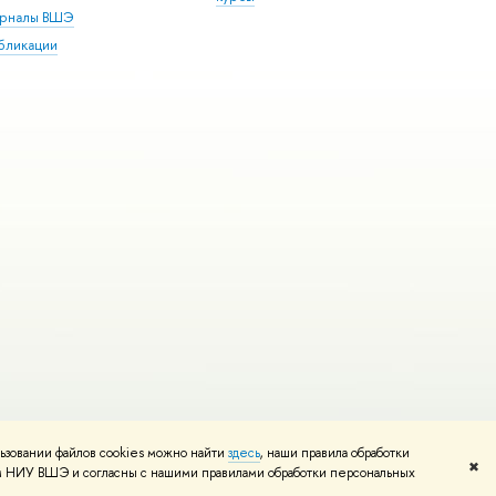
рналы ВШЭ
бликации
ьзовании файлов cookies можно найти
здесь
, наши правила обработки
и
Карта сайта
Редактору
✖
том НИУ ВШЭ и согласны с нашими правилами обработки персональных