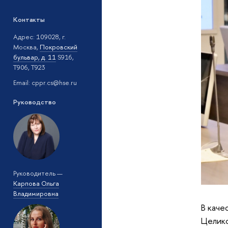
Контакты
Адрес: 109028, г.
Москва,
Покровский
бульвар, д. 11
S916,
T906, T923
Email: cppr.cs@hse.ru
Руководство
Руководитель —
Карпова Ольга
Владимировна
В каче
Целико