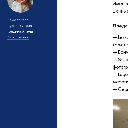
Именно
ценные
Заместитель
Предс
руководителя —
Гредина Алена
— Less
Максимовна
Горюн
— Бону
— Snap
фотогр
— Logo
мероп
— Сер