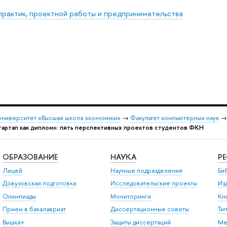
практик, проектной работы и предпринимательства
университет «Высшая школа экономики»
→
Факультет компьютерных наук
тартап как диплом»: пять перспективных проектов студентов ФКН
ОБРАЗОВАНИЕ
НАУКА
Р
Лицей
Научные подразделения
Би
Довузовская подготовка
Исследовательские проекты
Из
Олимпиады
Мониторинги
Кн
Прием в бакалавриат
Диссертационные советы
Ти
Вышка+
Защиты диссертаций
Ме