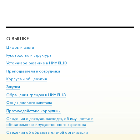
О ВЫШКЕ
ОБ
Цифры и факты
Ли
Руководство и структура
Дов
Устойчивое развитие в НИУ ВШЭ
Ол
Преподаватели и сотрудники
При
Корпуса и общежития
Вы
Закупки
При
Обращения граждан в НИУ ВШЭ
Ас
Фонд целевого капитала
До
Противодействие коррупции
Цен
Сведения о доходах, расходах, об имуществе и
Би
обязательствах имущественного характера
Об
Сведения об образовательной организации
Обр