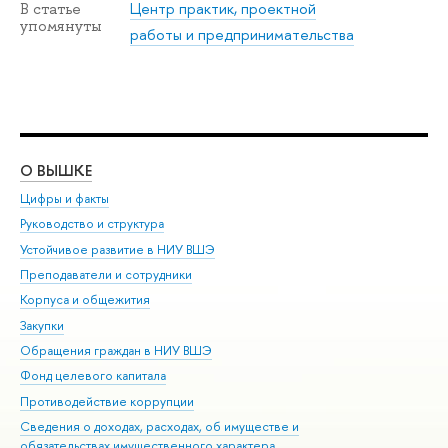
Центр практик, проектной
В статье
упомянуты
работы и предпринимательства
О ВЫШКЕ
ОБ
Цифры и факты
Ли
Руководство и структура
Дов
Устойчивое развитие в НИУ ВШЭ
Ол
Преподаватели и сотрудники
При
Корпуса и общежития
Вы
Закупки
При
Обращения граждан в НИУ ВШЭ
Ас
Фонд целевого капитала
До
Противодействие коррупции
Цен
Сведения о доходах, расходах, об имуществе и
Би
обязательствах имущественного характера