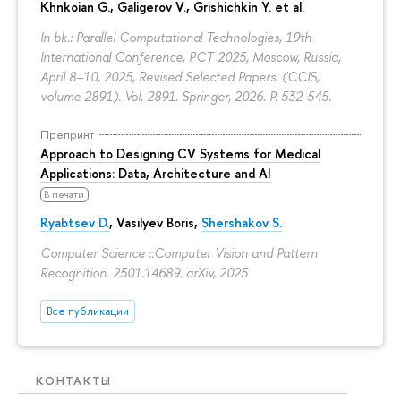
Khnkoian G.,
Galigerov V.
, Grishichkin Y. et al.
In bk.: Parallel Computational Technologies, 19th
International Conference, PCT 2025, Moscow, Russia,
April 8–10, 2025, Revised Selected Papers. (CCIS,
volume 2891). Vol. 2891. Springer, 2026.
P. 532-545.
Препринт
Approach to Designing CV Systems for Medical
Applications: Data, Architecture and AI
В печати
Ryabtsev D.
,
Vasilyev Boris
,
Shershakov S.
Computer Science ::Computer Vision and Pattern
Recognition. 2501.14689. arXiv, 2025
Все публикации
КОНТАКТЫ