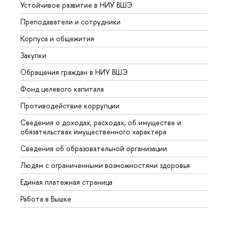
Устойчивое развитие в НИУ ВШЭ
Олим
Преподаватели и сотрудники
Прием
Корпуса и общежития
Вышк
Закупки
Прием
Обращения граждан в НИУ ВШЭ
Аспир
Фонд целевого капитала
Допол
Противодействие коррупции
Центр
Сведения о доходах, расходах, об имуществе и
Бизне
обязательствах имущественного характера
Образ
Сведения об образовательной организации
Обрат
Людям с ограниченными возможностями здоровья
Единая платежная страница
Работа в Вышке