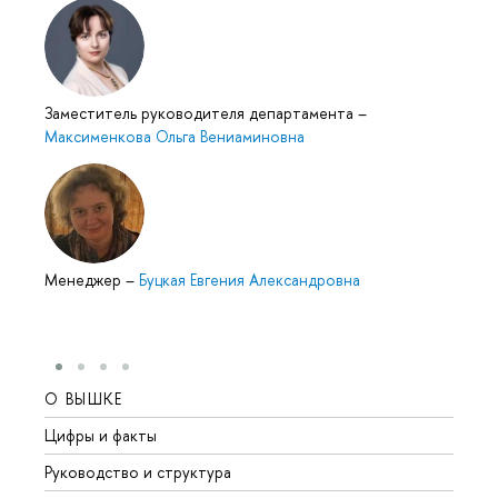
Заместитель руководителя департамента
–
Максименкова Ольга Вениаминовна
Менеджер
–
Буцкая Евгения Александровна
О ВЫШКЕ
ОБР
Цифры и факты
Лице
Руководство и структура
Довуз