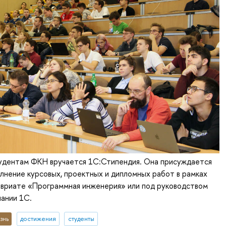
удентам ФКН вручается 1С:Стипендия. Она присуждается
лнение курсовых, проектных и дипломных работ в рамках
авриате «Программная инженерия» или под руководством
ании 1С.
знь
достижения
студенты