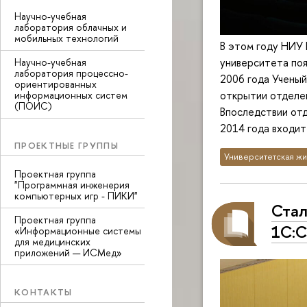
Научно-учебная
лаборатория облачных и
мобильных технологий
В этом году НИУ 
университета поя
Научно-учебная
лаборатория процессно-
2006 года Ученый
ориентированных
открытии отделен
информационных систем
(ПОИС)
Впоследствии отд
2014 года входит
ПРОЕКТНЫЕ ГРУППЫ
Университетская жи
Проектная группа
"Программная инженерия
компьютерных игр - ПИКИ"
Стал
Проектная группа
1C:С
«Информационные системы
для медицинских
приложений — ИСМед»
КОНТАКТЫ