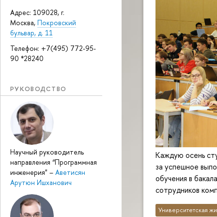
Адрес: 109028, г.
Москва,
Покровский
бульвар, д. 11
Телефон: +7(495) 772-95-
90 *28240
РУКОВОДСТВО
Научный руководитель
Каждую осень ст
направления “Программная
за успешное выпо
инженерия"
–
Аветисян
обучения в бакал
Арутюн Ишханович
сотрудников комп
Университетская жи