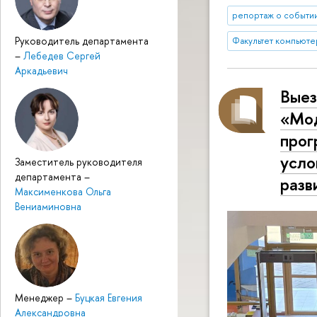
репортаж о событи
Руководитель департамента
Факультет компьюте
–
Лебедев Сергей
Аркадьевич
Выез
«Мод
прог
усло
Заместитель руководителя
департамента
–
разв
Максименкова Ольга
Вениаминовна
Менеджер
–
Буцкая Евгения
Александровна