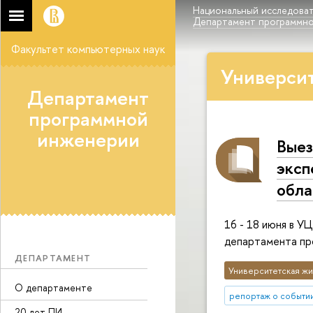
Национальный исследоват
Департамент программн
Факультет компьютерных наук
Университ
Департамент
программной
инженерии
Выез
эксп
обла
16 - 18 июня в У
департамента п
ДЕПАРТАМЕНТ
Университетская жи
О департаменте
репортаж о событи
20 лет ПИ