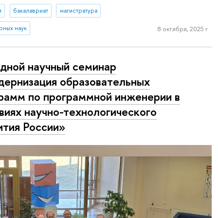
и
бакалавриат
магистратура
рных наук
8 октября, 2025 г.
дной научный семинар
ернизация образовательных
рамм по программной инженерии в
виях научно-технологического
ития России»