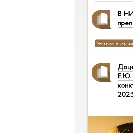
В Н
преп
Университетская жи
Доце
Е.Ю.
конк
202