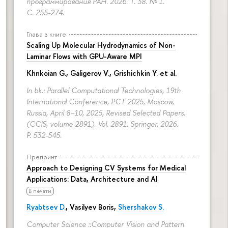
программирования РАН. 2026. Т. 38. № 1.
С. 255-274.
Глава в книге
Scaling Up Molecular Hydrodynamics of Non-
Laminar Flows with GPU-Aware MPI
Khnkoian G.,
Galigerov V.
, Grishichkin Y. et al.
In bk.: Parallel Computational Technologies, 19th
International Conference, PCT 2025, Moscow,
Russia, April 8–10, 2025, Revised Selected Papers.
(CCIS, volume 2891). Vol. 2891. Springer, 2026.
P. 532-545.
Препринт
Approach to Designing CV Systems for Medical
Applications: Data, Architecture and AI
В печати
Ryabtsev D.
,
Vasilyev Boris
,
Shershakov S.
Computer Science ::Computer Vision and Pattern