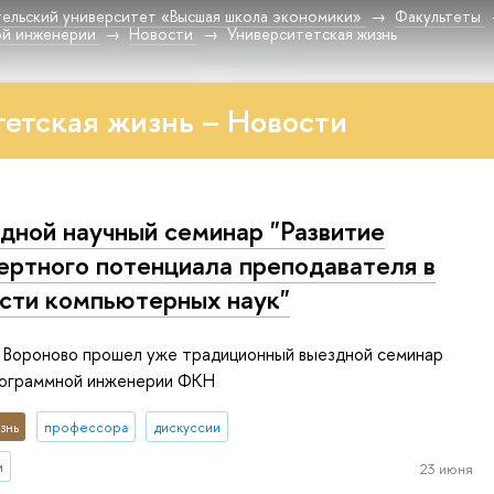
ельский университет «Высшая школа экономики»
Факультеты
ой инженерии
Новости
Университетская жизнь
етская жизнь – Новости
дной научный семинар "Развитие
ертного потенциала преподавателя в
сти компьютерных наук"
Ц Вороново прошел уже традиционный выездной семинар
рограммной инженерии ФКН
знь
профессора
дискуссии
и
23 июня