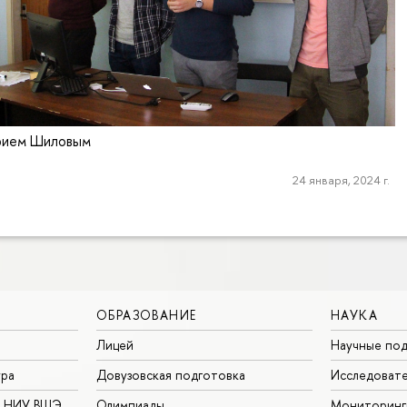
рием Шиловым
24 января, 2024 г.
ОБРАЗОВАНИЕ
НАУКА
Лицей
Научные под
ура
Довузовская подготовка
Исследовате
в НИУ ВШЭ
Олимпиады
Мониторинг