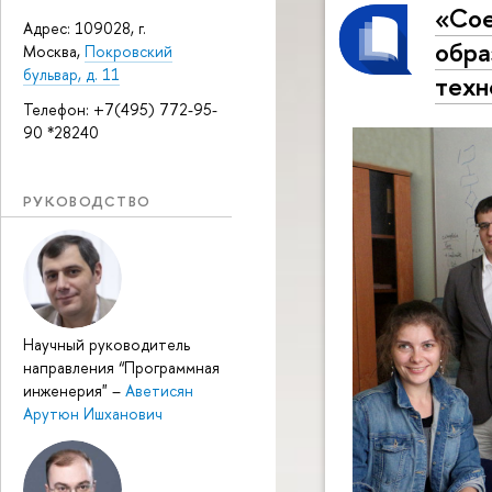
«Сое
Адрес: 109028, г.
обра
Москва,
Покровский
бульвар, д. 11
техн
Телефон: +7(495) 772-95-
90 *28240
РУКОВОДСТВО
Научный руководитель
направления “Программная
инженерия"
–
Аветисян
Арутюн Ишханович