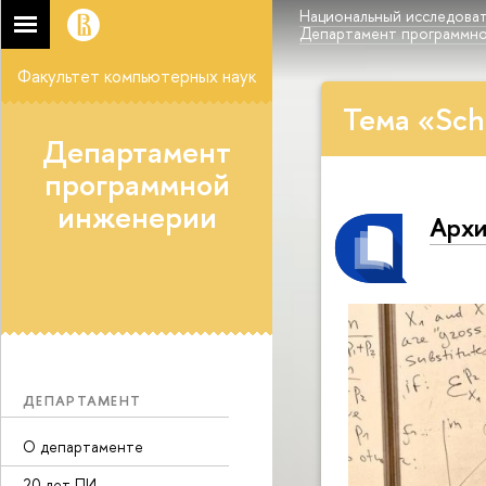
Национальный исследоват
Департамент программн
Факультет компьютерных наук
Тема «Sch
Департамент
программной
инженерии
Архи
ДЕПАРТАМЕНТ
О департаменте
20 лет ПИ