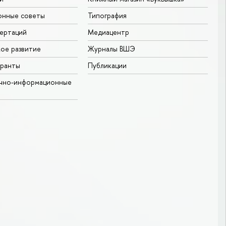
онные советы
Типография
ертаций
Медиацентр
ое развитие
Журналы ВШЭ
гранты
Публикации
учно-информационные