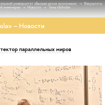
ельский университет «Высшая школа экономики»
Факультеты
ой инженерии
Новости
Тема «Schola»
ola» – Новости
тектор параллельных миров