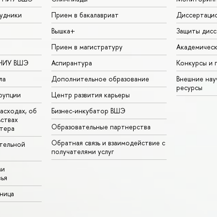
удники
Прием в бакалавриат
Диссертаци
Вышка+
Защиты дисс
Прием в магистратуру
Академическ
 НИУ ВШЭ
Аспирантура
Конкурсы и 
ла
Дополнительное образование
Внешние на
ресурсы
рупции
Центр развития карьеры
асходах, об
Бизнес-инкубатор ВШЭ
ьствах
Образовательные партнерства
тера
Обратная связь и взаимодействие с
тельной
получателями услуг
ми
ья
аница