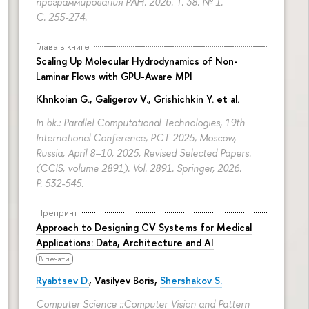
программирования РАН. 2026. Т. 38. № 1.
С. 255-274.
Глава в книге
Scaling Up Molecular Hydrodynamics of Non-
Laminar Flows with GPU-Aware MPI
Khnkoian G.,
Galigerov V.
, Grishichkin Y. et al.
In bk.: Parallel Computational Technologies, 19th
International Conference, PCT 2025, Moscow,
Russia, April 8–10, 2025, Revised Selected Papers.
(CCIS, volume 2891). Vol. 2891. Springer, 2026.
P. 532-545.
Препринт
Approach to Designing CV Systems for Medical
Applications: Data, Architecture and AI
В печати
Ryabtsev D.
,
Vasilyev Boris
,
Shershakov S.
Computer Science ::Computer Vision and Pattern