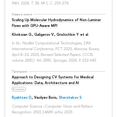
РАН. 2026. Т. 38. № 1.
С. 255-274.
Глава в книге
Scaling Up Molecular Hydrodynamics of Non-Laminar
Flows with GPU-Aware MPI
Khnkoian G.,
Galigerov V.
, Grishichkin Y. et al.
In bk.: Parallel Computational Technologies, 19th
International Conference, PCT 2025, Moscow, Russia,
April 8–10, 2025, Revised Selected Papers. (CCIS,
volume 2891). Vol. 2891. Springer, 2026.
P. 532-545.
Препринт
Approach to Designing CV Systems for Medical
Applications: Data, Architecture and AI
В печати
Ryabtsev D.
,
Vasilyev Boris
,
Shershakov S.
Computer Science ::Computer Vision and Pattern
Recognition. 2501.14689. arXiv, 2025