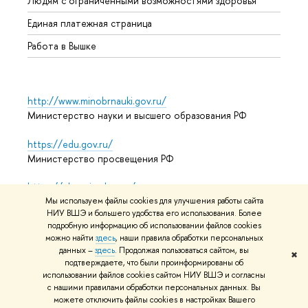
Людям с ограниченными возможностями здоровья
Единая платежная страница
Работа в Вышке
http://www.minobrnauki.gov.ru/
Министерство науки и высшего образования РФ
https://edu.gov.ru/
Министерство просвещения РФ
https://elearning.hse.ru/mooc
Массовые открытые онлайн-курсы
Мы используем файлы cookies для улучшения работы сайта
НИУ ВШЭ и большего удобства его использования. Более
подробную информацию об использовании файлов cookies
можно найти
здесь
, наши правила обработки персональных
данных –
здесь
. Продолжая пользоваться сайтом, вы
© НИУ ВШЭ 1993–2026
Адреса и контакты
Условия
✖
подтверждаете, что были проинформированы об
использования материалов
Политика конфиденциальности
использовании файлов cookies сайтом НИУ ВШЭ и согласны
Карта сайта
с нашими правилами обработки персональных данных. Вы
можете отключить файлы cookies в настройках Вашего
Редактору