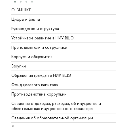
О ВЫШКЕ
ОБР
Цифры и факты
Лице
Руководство и структура
Довуз
Устойчивое развитие в НИУ ВШЭ
Олим
Преподаватели и сотрудники
Прием
Корпуса и общежития
Вышк
Закупки
Прием
Обращения граждан в НИУ ВШЭ
Аспир
Фонд целевого капитала
Допол
Противодействие коррупции
Центр
Сведения о доходах, расходах, об имуществе и
Бизне
обязательствах имущественного характера
Образ
Сведения об образовательной организации
Обрат