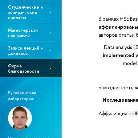
Cтуденческие и
аспирантские
проекты
В рамках HSE Bas
аффилиированы
Магистерская
авторов статьи 
программа
Data analysis (
Записи лекций и
докладов
implemented wi
model 
Форма
благодарности
Благодарность 
Руководители
лаборатории:
Исследование
Аффилиация с Н
Научный руководитель