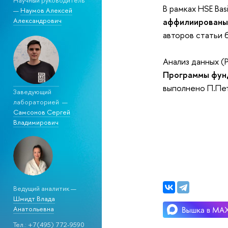
В рамках HSE Bas
—
Наумов Алексей
Александрович
аффилиированы
авторов статьи 
Анализ данных (
Программы фун
выполнено П.Пет
Заведующий
лабораторией —
Самсонов Сергей
Владимирович
Ведущий аналитик —
Шмидт
Влада
Анатольевна
Тел.: +7(495) 772-9590