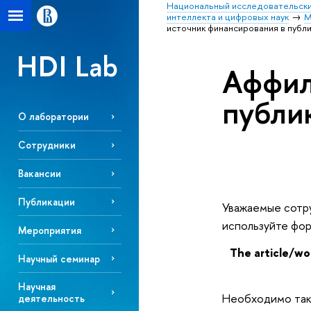
Национальный исследовательски
интеллекта и цифровых наук
М
источник финансирования в публ
HDI Lab
Аффил
публи
О лаборатории
Сотрудники
Вакансии
Публикации
Уважаемые сотру
используйте фо
Мероприятия
The article/wo
Научный семинар
Научная
Необходимо такж
деятельность