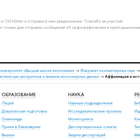
е Ctrl+Enter и отправьте нам уведомление. Спасибо за участие!
н только для отправки сообщений об орфографических и пунктуационных
университет «Высшая школа экономики»
→
Факультет компьютерных наук
стических алгоритмов и анализа многомерных данных
→
Аффилиация и ист
ОБРАЗОВАНИЕ
НАУКА
Р
Лицей
Научные подразделения
Би
Довузовская подготовка
Исследовательские проекты
Из
Олимпиады
Мониторинги
Кн
Прием в бакалавриат
Диссертационные советы
Ти
Вышка+
Защиты диссертаций
Ме