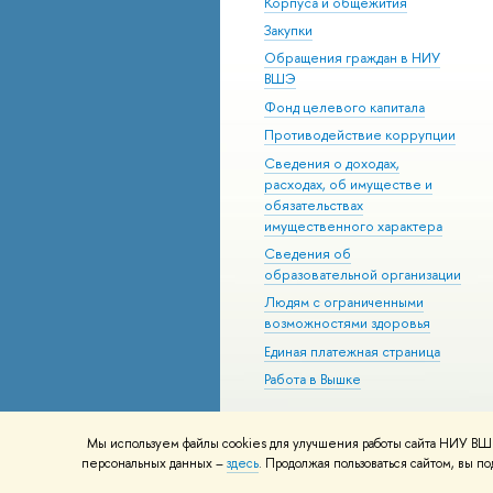
Корпуса и общежития
Закупки
Обращения граждан в НИУ
ВШЭ
Фонд целевого капитала
Противодействие коррупции
Сведения о доходах,
расходах, об имуществе и
обязательствах
имущественного характера
Сведения об
образовательной организации
Людям с ограниченными
возможностями здоровья
Единая платежная страница
Работа в Вышке
Мы используем файлы cookies для улучшения работы сайта НИУ ВШЭ
© НИУ ВШЭ 1993–2026
Адреса и к
персональных данных –
здесь
. Продолжая пользоваться сайтом, вы 
Шрифты HSE Sans и HSE Slab разра