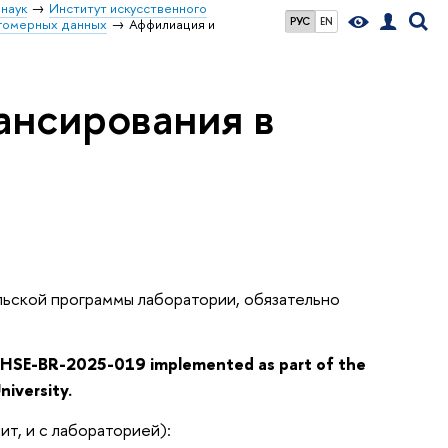
наук
Институт искусственного
РУС
EN
огомерных данных
Аффилиация и
ансирования в
ельской программы лаборатории, обязательно
t
HSE-BR-2025-019
implemented as part of the
iversity.
т, и с лабораторией):