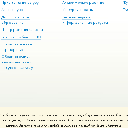
Прием в магистратуру
Академическое развитие
Жу
Аспирантура
Конкурсы и гранты
Пу
Дополнительное
Внешние научно-
образование
информационные ресурсы
Центр развития карьеры
Бизнес-инкубатор ВШЭ
Образовательные
партнерства
Обратная связь и
взаимодействие с
получателями услуг
 и большего удобства его использования. Более подробную информацию об испол
онтакты
Условия использования материалов
Политика конфиденциальност
подтверждаете, что были проинформированы об использовании файлов cookies сай
ботаны в
Школе дизайна НИУ ВШЭ
данных. Вы можете отключить файлы cookies в настройках Вашего браузера.