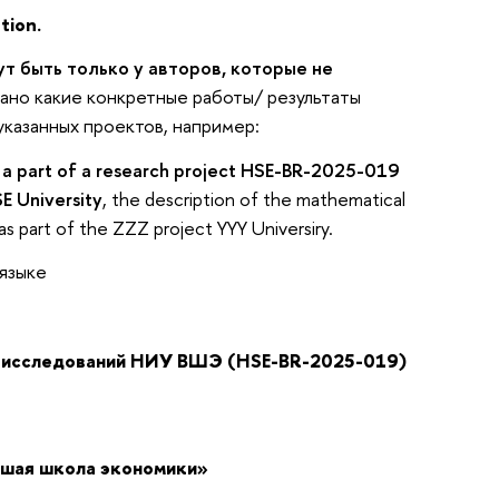
ation
.
т быть только у авторов, которые не
зано какие конкретные работы/ результаты
указанных проектов, например:
 a part of a research project
HSE-BR-2025-019
E University
, the description of thе mathematical
s part of the ZZZ project YYY Universiry.
 языке
 исследований НИУ ВШЭ (
HSE-BR-2025-019
)
сшая школа экономики»