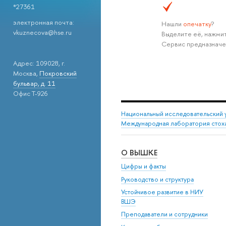
*27361
электронная почта:
Нашли
опечатку
?
vkuznecova@hse.ru
Выделите её, нажмит
Сервис предназначе
Адрес: 109028, г.
Москва,
Покровский
бульвар, д. 11
Офис T-926
Национальный исследовательский 
Международная лаборатория стоха
О ВЫШКЕ
Цифры и факты
Руководство и структура
Устойчивое развитие в НИУ
ВШЭ
Преподаватели и сотрудники