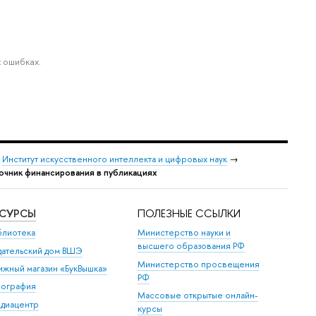
 ошибках.
→
Институт искусственного интеллекта и цифровых наук
→
очник финансирования в публикациях
ЕСУРСЫ
ПОЛЕЗНЫЕ ССЫЛКИ
блиотека
Министерство науки и
высшего образования РФ
дательский дом ВШЭ
Министерство просвещения
ижный магазин «БукВышка»
РФ
пография
Массовые открытые онлайн-
диацентр
курсы