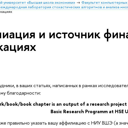
й университет «Высшая школа экономики»
Факультет компьютерных 
еждународная лаборатория стохастических алгоритмов и анализа мн
икациях
иация и источник фин
кациях
дники, в ваших статьях, написанных в рамках исследоват
рму благодарности:
rk/book/book chapter is an output of a research projec
Basic Research Programm at HSE Un
е правильно указать вашу аффилиацию с НИУ ВШЭ (а значи