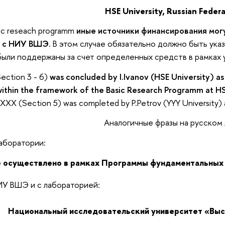
HSE University, Russian Feder
ic reseach programm
иные источники финансирования могу
 с НИУ ВШЭ
. В этом случае обязательно должно быть ука
были поддержаны за счет определенных средств в рамках 
Section 3 - 6)
was concluded by I.Ivanov (HSE University) as
thin the framework of the Basic Research Programm at HS
XXX (Section 5) was completed by P.Petrov (YYY University) a
Аналогичные фразы на русском
лаборатории:
 осуществлено в рамках Программы фундаментальных
ИУ ВШЭ и с лабораторией:
Национальный исследовательский университет «Вы