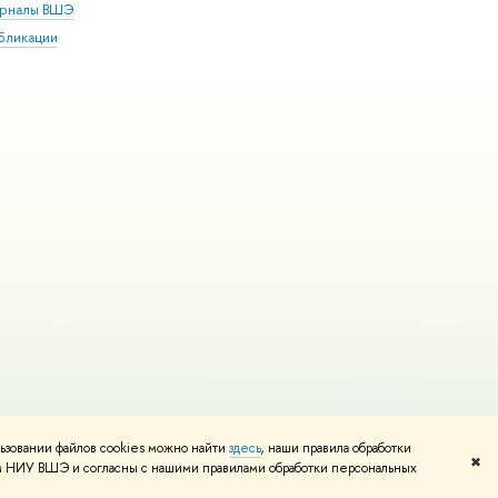
рналы ВШЭ
бликации
ьзовании файлов cookies можно найти
здесь
, наши правила обработки
и
Карта сайта
Редактору
✖
том НИУ ВШЭ и согласны с нашими правилами обработки персональных