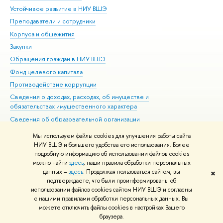
Устойчивое развитие в НИУ ВШЭ
Ол
Преподаватели и сотрудники
При
Корпуса и общежития
Вы
Закупки
При
Обращения граждан в НИУ ВШЭ
Ас
Фонд целевого капитала
До
Противодействие коррупции
Цен
Сведения о доходах, расходах, об имуществе и
Би
обязательствах имущественного характера
Об
Сведения об образовательной организации
Обр
Людям с ограниченными возможностями здоровья
Мы используем файлы cookies для улучшения работы сайта
Единая платежная страница
НИУ ВШЭ и большего удобства его использования. Более
подробную информацию об использовании файлов cookies
Работа в Вышке
можно найти
здесь
, наши правила обработки персональных
данных –
здесь
. Продолжая пользоваться сайтом, вы
✖
Редактору
подтверждаете, что были проинформированы об
© НИУ ВШЭ 1993–2026
Адреса и контакты
Условия использования
использовании файлов cookies сайтом НИУ ВШЭ и согласны
с нашими правилами обработки персональных данных. Вы
материалов
Политика конфиденциальности
Карта сайта
можете отключить файлы cookies в настройках Вашего
Шрифты HSE Sans и HSE Slab разработаны в
Школе дизайна НИУ ВШЭ
браузера.