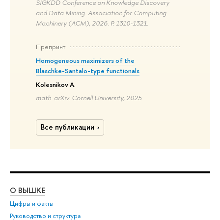
SIGKDD Conference on Knowledge Discovery
and Data Mining. Association for Computing
Machinery (ACM), 2026. P. 1310-1321.
Препринт
Homogeneous maximizers of the
Blaschke-Santalo-type functionals
Kolesnikov A.
math. arXiv. Cornell University, 2025
Все публикации
О ВЫШКЕ
ОБ
Цифры и факты
Ли
Руководство и структура
Дов