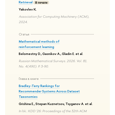
Retrieval
В печати
Yakovlev K.
Association for Computing Machinery (ACM),
2024.
Статья
Mathematical methods of
reinforcement learning
Belomestny D., Gasnikov A., Gladin E. et al.
Russian Mathematical Surveys. 2026. Vol. 81.
No. 4(490). P. 3-90.
Глава в книге
Bradley-Terry Rankings for
Recommender Systems Across Dataset
Taxonomies
Grishina E., Stepan Kuznetsov, Tsyganov A. et al.
In bk.: KDD '26: Proceedings of the 32th ACM