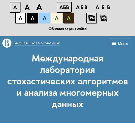
A
A
A
АБВ
АБВ
АБВ
А
А
А
А
А
Обычная версия сайта
Высшая школа экономики
Меню
Международная
лаборатория
стохастических алгоритмов
и анализа многомерных
данных