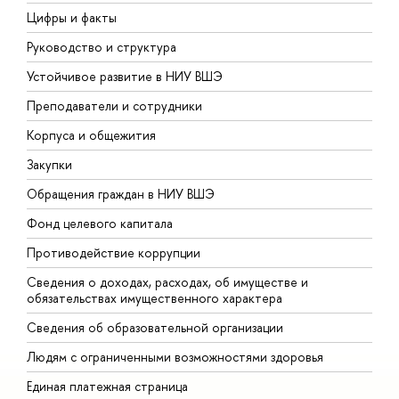
Цифры и факты
Л
Руководство и структура
Д
Устойчивое развитие в НИУ ВШЭ
О
Преподаватели и сотрудники
П
Корпуса и общежития
В
Закупки
П
Обращения граждан в НИУ ВШЭ
А
Фонд целевого капитала
Д
Противодействие коррупции
Ц
Сведения о доходах, расходах, об имуществе и
Б
обязательствах имущественного характера
О
Сведения об образовательной организации
О
Людям с ограниченными возможностями здоровья
Единая платежная страница