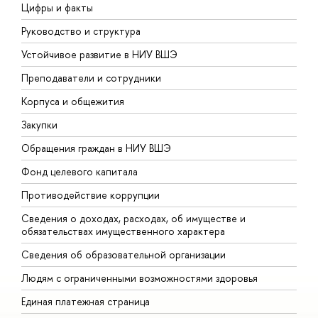
Цифры и факты
Л
Руководство и структура
Д
Устойчивое развитие в НИУ ВШЭ
О
Преподаватели и сотрудники
П
Корпуса и общежития
В
Закупки
П
Обращения граждан в НИУ ВШЭ
А
Фонд целевого капитала
Д
Противодействие коррупции
Ц
Сведения о доходах, расходах, об имуществе и
Б
обязательствах имущественного характера
О
Сведения об образовательной организации
О
Людям с ограниченными возможностями здоровья
Единая платежная страница