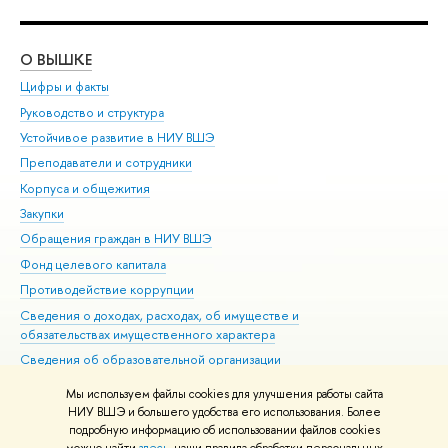
О ВЫШКЕ
ОБ
Цифры и факты
Ли
Руководство и структура
Дов
Устойчивое развитие в НИУ ВШЭ
Ол
Преподаватели и сотрудники
При
Корпуса и общежития
Вы
Закупки
При
Обращения граждан в НИУ ВШЭ
Ас
Фонд целевого капитала
До
Противодействие коррупции
Цен
Сведения о доходах, расходах, об имуществе и
Би
обязательствах имущественного характера
Об
Сведения об образовательной организации
Обр
Людям с ограниченными возможностями здоровья
Мы используем файлы cookies для улучшения работы сайта
Единая платежная страница
НИУ ВШЭ и большего удобства его использования. Более
подробную информацию об использовании файлов cookies
Работа в Вышке