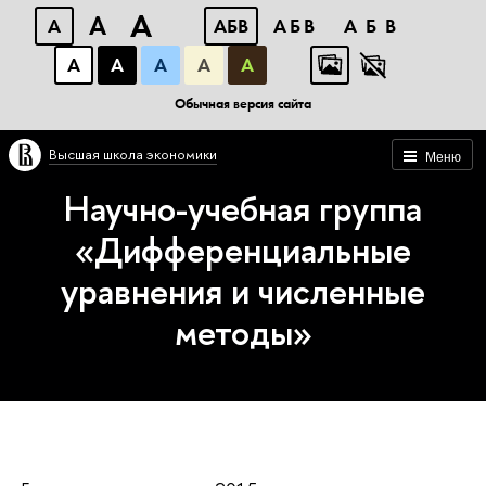
A
A
A
АБВ
АБВ
АБВ
А
А
А
А
А
Обычная версия сайта
Высшая школа экономики
Меню
Научно-учебная группа
«Дифференциальные
уравнения и численные
методы»