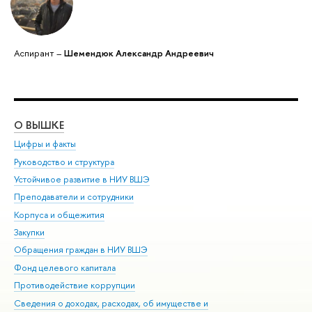
Аспирант –
Шемендюк Александр Андреевич
О ВЫШКЕ
ОБ
Цифры и факты
Ли
Руководство и структура
Дов
Устойчивое развитие в НИУ ВШЭ
Ол
Преподаватели и сотрудники
При
Корпуса и общежития
Вы
Закупки
При
Обращения граждан в НИУ ВШЭ
Ас
Фонд целевого капитала
До
Противодействие коррупции
Цен
Сведения о доходах, расходах, об имуществе и
Би