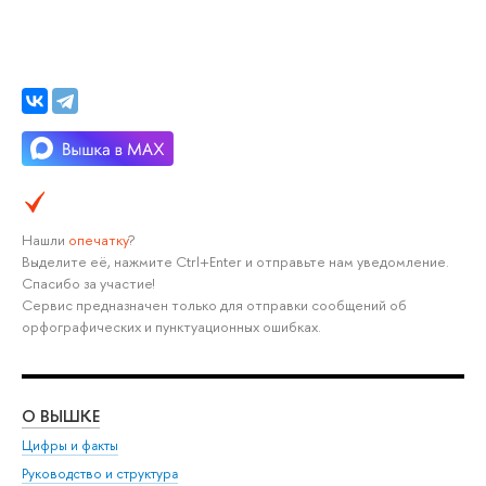
Нашли
опечатку
?
Выделите её, нажмите Ctrl+Enter и отправьте нам уведомление.
Спасибо за участие!
Сервис предназначен только для отправки сообщений об
орфографических и пунктуационных ошибках.
О ВЫШКЕ
ОБ
Цифры и факты
Ли
Руководство и структура
Дов