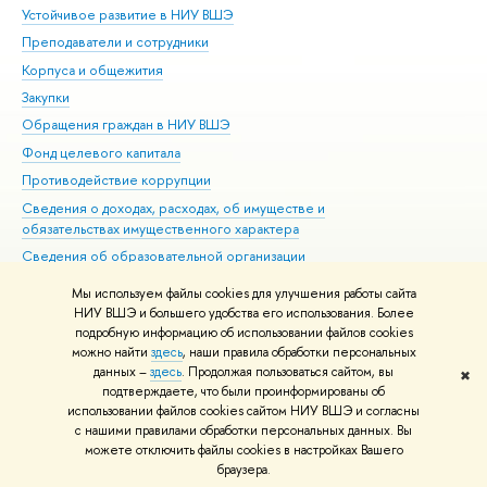
Устойчивое развитие в НИУ ВШЭ
Ол
Преподаватели и сотрудники
При
Корпуса и общежития
Вы
Закупки
При
Обращения граждан в НИУ ВШЭ
Ас
Фонд целевого капитала
До
Противодействие коррупции
Цен
Сведения о доходах, расходах, об имуществе и
Би
обязательствах имущественного характера
Об
Сведения об образовательной организации
Обр
Людям с ограниченными возможностями здоровья
Мы используем файлы cookies для улучшения работы сайта
Единая платежная страница
НИУ ВШЭ и большего удобства его использования. Более
подробную информацию об использовании файлов cookies
Работа в Вышке
можно найти
здесь
, наши правила обработки персональных
данных –
здесь
. Продолжая пользоваться сайтом, вы
✖
Редактору
подтверждаете, что были проинформированы об
© НИУ ВШЭ 1993–2026
Адреса и контакты
Условия использования
использовании файлов cookies сайтом НИУ ВШЭ и согласны
материалов
с нашими правилами обработки персональных данных. Вы
Политика конфиденциальности
Карта сайта
можете отключить файлы cookies в настройках Вашего
Шрифты HSE Sans и HSE Slab разработаны в
Школе дизайна НИУ ВШЭ
браузера.