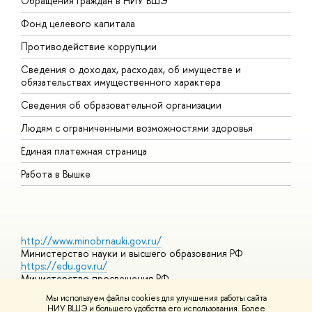
Обращения граждан в НИУ ВШЭ
А
Фонд целевого капитала
Д
Противодействие коррупции
Ц
Сведения о доходах, расходах, об имуществе и
Б
обязательствах имущественного характера
О
Сведения об образовательной организации
О
Людям с ограниченными возможностями здоровья
Единая платежная страница
Работа в Вышке
http://www.minobrnauki.gov.ru/
Министерство науки и высшего образования РФ
https://edu.gov.ru/
Министерство просвещения РФ
https://elearning.hse.ru/mooc
Мы используем файлы cookies для улучшения работы сайта
Массовые открытые онлайн-курсы
НИУ ВШЭ и большего удобства его использования. Более