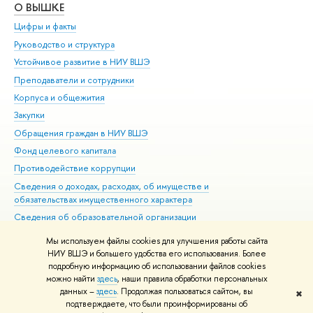
О ВЫШКЕ
ОБ
Цифры и факты
Ли
Руководство и структура
Дов
Устойчивое развитие в НИУ ВШЭ
Ол
Преподаватели и сотрудники
При
Корпуса и общежития
Вы
Закупки
При
Обращения граждан в НИУ ВШЭ
Ас
Фонд целевого капитала
До
Противодействие коррупции
Цен
Сведения о доходах, расходах, об имуществе и
Би
обязательствах имущественного характера
Об
Сведения об образовательной организации
Обр
Людям с ограниченными возможностями здоровья
Мы используем файлы cookies для улучшения работы сайта
Единая платежная страница
НИУ ВШЭ и большего удобства его использования. Более
подробную информацию об использовании файлов cookies
Работа в Вышке
можно найти
здесь
, наши правила обработки персональных
данных –
здесь
. Продолжая пользоваться сайтом, вы
✖
Редактору
подтверждаете, что были проинформированы об