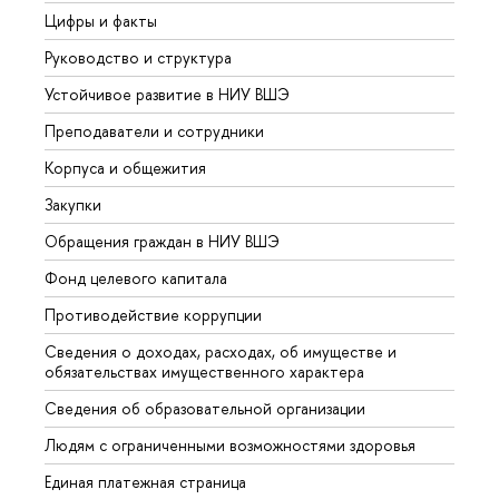
Цифры и факты
Лице
Руководство и структура
Довуз
Устойчивое развитие в НИУ ВШЭ
Олим
Преподаватели и сотрудники
Прием
Корпуса и общежития
Вышк
Закупки
Прием
Обращения граждан в НИУ ВШЭ
Аспир
Фонд целевого капитала
Допол
Противодействие коррупции
Центр
Сведения о доходах, расходах, об имуществе и
Бизне
обязательствах имущественного характера
Образ
Сведения об образовательной организации
Обрат
Людям с ограниченными возможностями здоровья
Единая платежная страница