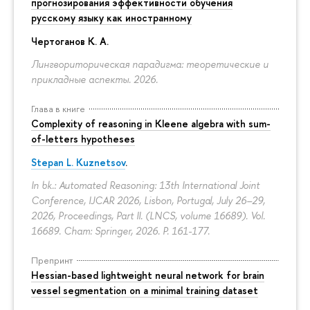
прогнозирования эффективности обучения
русскому языку как иностранному
Чертоганов К. А.
Лингвориторическая парадигма: теоретические и
прикладные аспекты. 2026.
Глава в книге
Complexity of reasoning in Kleene algebra with sum-
of-letters hypotheses
Stepan L. Kuznetsov
.
In bk.: Automated Reasoning: 13th International Joint
Conference, IJCAR 2026, Lisbon, Portugal, July 26–29,
2026, Proceedings, Part II. (LNCS, volume 16689). Vol.
16689. Cham: Springer, 2026.
P. 161-177.
Препринт
Hessian-based lightweight neural network for brain
vessel segmentation on a minimal training dataset