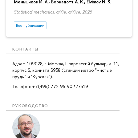
Меньшиков И. А.
,
Бернадотт А. К.
,
Elvimov N. S.
Statistical mechanics. arXie. arXive, 2025
Все публикации
КОНТАКТЫ
Адрес: 109028, г. Москва, Покровский бульвар, д. 11,
корпус S, комната S938
(станции метро "Чистые
пруды" и "Курская").
Телефон: +7(495) 772-95-90 *27319
РУКОВОДСТВО