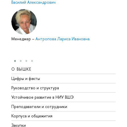
Василий Александрович
Менеджер
–
Антропова Лариса Ивановна
О ВЫШКЕ
ОБР
Цифры и факты
Лице
Руководство и структура
Довуз
Устойчивое развитие в НИУ ВШЭ
Олим
Преподаватели и сотрудники
Прием
Корпуса и общежития
Вышк
Закупки
Прием