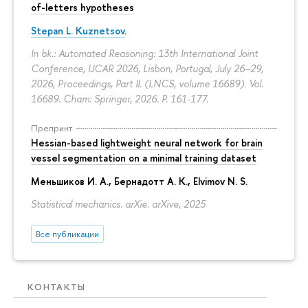
of-letters hypotheses
Stepan L. Kuznetsov
.
In bk.: Automated Reasoning: 13th International Joint
Conference, IJCAR 2026, Lisbon, Portugal, July 26–29,
2026, Proceedings, Part II. (LNCS, volume 16689). Vol.
16689. Cham: Springer, 2026.
P. 161-177.
Препринт
Hessian-based lightweight neural network for brain
vessel segmentation on a minimal training dataset
Меньшиков И. А.
,
Бернадотт А. К.
,
Elvimov N. S.
Statistical mechanics. arXie. arXive, 2025
Все публикации
КОНТАКТЫ