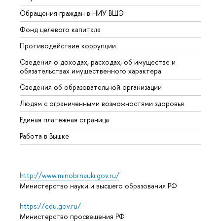
Обращения граждан в НИУ ВШЭ
Аспир
Фонд целевого капитала
Допол
Противодействие коррупции
Центр
Сведения о доходах, расходах, об имуществе и
Бизне
обязательствах имущественного характера
Образ
Сведения об образовательной организации
Обрат
Людям с ограниченными возможностями здоровья
Единая платежная страница
Работа в Вышке
http://www.minobrnauki.gov.ru/
Министерство науки и высшего образования РФ
https://edu.gov.ru/
Министерство просвещения РФ