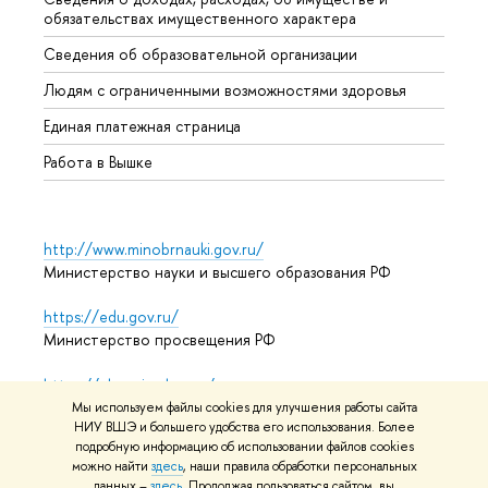
обязательствах имущественного характера
Образ
Сведения об образовательной организации
Обрат
Людям с ограниченными возможностями здоровья
Единая платежная страница
Работа в Вышке
http://www.minobrnauki.gov.ru/
Министерство науки и высшего образования РФ
https://edu.gov.ru/
Министерство просвещения РФ
https://elearning.hse.ru/mooc
Массовые открытые онлайн-курсы
Мы используем файлы cookies для улучшения работы сайта
НИУ ВШЭ и большего удобства его использования. Более
подробную информацию об использовании файлов cookies
можно найти
здесь
, наши правила обработки персональных
© НИУ ВШЭ 1993–2026
Адреса и контакты
Условия
данных –
здесь
. Продолжая пользоваться сайтом, вы