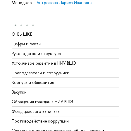
Менеджер
–
Антропова Лариса Ивановна
О ВЫШКЕ
ОБР
Цифры и факты
Лице
Руководство и структура
Довуз
Устойчивое развитие в НИУ ВШЭ
Олим
Преподаватели и сотрудники
Прием
Корпуса и общежития
Вышк
Закупки
Прием
Обращения граждан в НИУ ВШЭ
Аспир
Фонд целевого капитала
Допол
Противодействие коррупции
Центр
Сведения о доходах, расходах, об имуществе и
Бизне