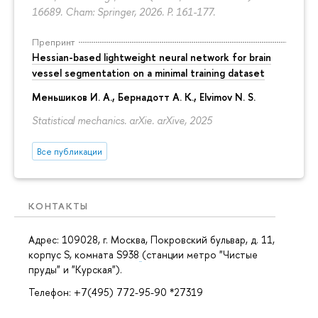
16689. Cham: Springer, 2026.
P. 161-177.
Препринт
Hessian-based lightweight neural network for brain
vessel segmentation on a minimal training dataset
Меньшиков И. А.
,
Бернадотт А. К.
,
Elvimov N. S.
Statistical mechanics. arXie. arXive, 2025
Все публикации
КОНТАКТЫ
Адрес: 109028, г. Москва, Покровский бульвар, д. 11,
корпус S, комната S938
(станции метро "Чистые
пруды" и "Курская").
Телефон: +7(495) 772-95-90 *27319