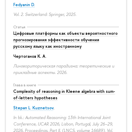
Fedyanin D.
Vol. 2. Switzerland: Springer, 2025.
Статья
Цифровые платформы как объекты вероятностного
прогнозирования эффективности обучения
русскому языку как иностранному
Чертоганов К. А.
Лингвориторическая парадигма: теоретические и
прикладные аспекты. 2026.
Глава в книге
Complexity of reasoning in Kleene algebra with sum-
of-letters hypotheses
Stepan L. Kuznetsov
.
In bk.: Automated Reasoning: 13th International Joint
Conference, IJCAR 2026, Lisbon, Portugal, July 26–29,
2026, Proceedings, Part II. (LNCS, volume 16689). Vol.