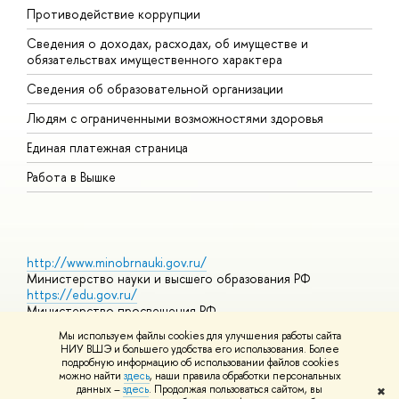
Противодействие коррупции
Ц
Сведения о доходах, расходах, об имуществе и
Б
обязательствах имущественного характера
О
Сведения об образовательной организации
О
Людям с ограниченными возможностями здоровья
Единая платежная страница
Работа в Вышке
http://www.minobrnauki.gov.ru/
Министерство науки и высшего образования РФ
https://edu.gov.ru/
Министерство просвещения РФ
https://elearning.hse.ru/mooc
Мы используем файлы cookies для улучшения работы сайта
Массовые открытые онлайн-курсы
НИУ ВШЭ и большего удобства его использования. Более
подробную информацию об использовании файлов cookies
можно найти
здесь
, наши правила обработки персональных
данных –
здесь
. Продолжая пользоваться сайтом, вы
✖
© НИУ ВШЭ 1993–2026
Адреса и контакты
Условия