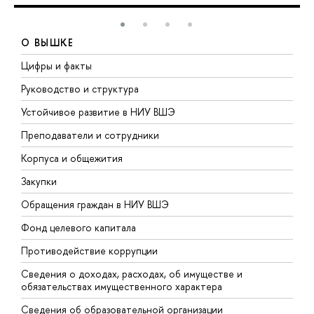
О ВЫШКЕ
Цифры и факты
Л
Руководство и структура
Д
Устойчивое развитие в НИУ ВШЭ
О
Преподаватели и сотрудники
П
Корпуса и общежития
В
Закупки
П
Обращения граждан в НИУ ВШЭ
А
Фонд целевого капитала
Д
Противодействие коррупции
Ц
Сведения о доходах, расходах, об имуществе и
Б
обязательствах имущественного характера
О
Сведения об образовательной организации