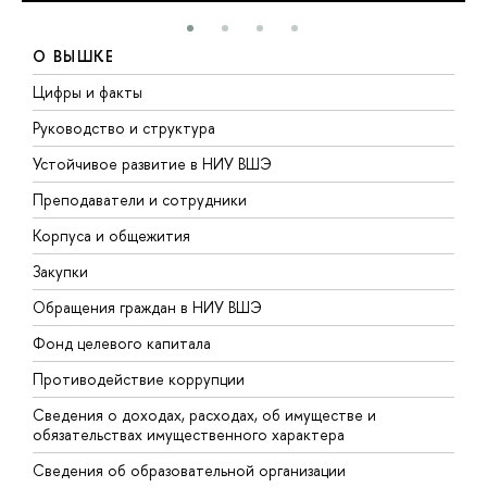
О ВЫШКЕ
Цифры и факты
Л
Руководство и структура
Д
Устойчивое развитие в НИУ ВШЭ
О
Преподаватели и сотрудники
П
Корпуса и общежития
В
Закупки
П
Обращения граждан в НИУ ВШЭ
А
Фонд целевого капитала
Д
Противодействие коррупции
Ц
Сведения о доходах, расходах, об имуществе и
Б
обязательствах имущественного характера
О
Сведения об образовательной организации
О