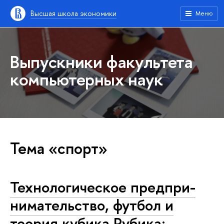
Высшая школа экономики
Меню
Выпускники факультета
компьютерных наук
Тема «спорт»
Тех­но­ло­ги­че­ское пред­при­
ни­ма­тель­ство, футбол и
теория кубика Рубика: