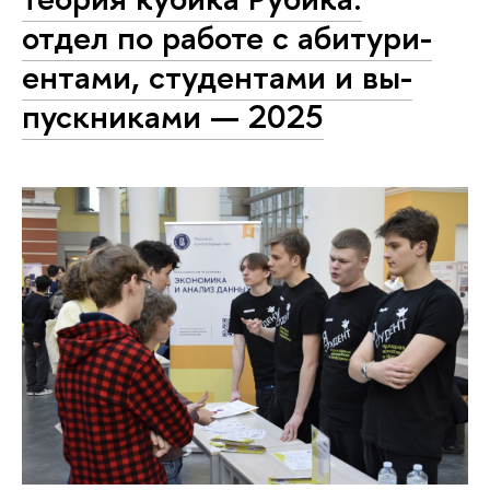
отдел по работе с аби­ту­ри­
ен­та­ми, студентами и вы­
пуск­ни­ка­ми — 2025