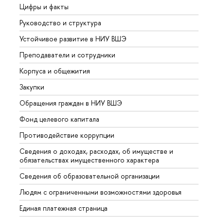
Цифры и факты
Лице
Руководство и структура
Довуз
Устойчивое развитие в НИУ ВШЭ
Олим
Преподаватели и сотрудники
Прием
Корпуса и общежития
Вышк
Закупки
Прием
Обращения граждан в НИУ ВШЭ
Аспир
Фонд целевого капитала
Допол
Противодействие коррупции
Центр
Сведения о доходах, расходах, об имуществе и
Бизне
обязательствах имущественного характера
Образ
Сведения об образовательной организации
Обрат
Людям с ограниченными возможностями здоровья
Единая платежная страница