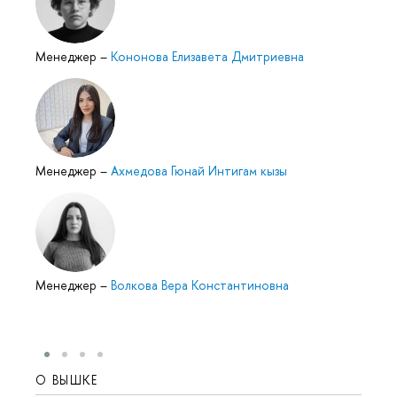
Менеджер
–
Кононова Елизавета Дмитриевна
Менеджер
–
Ахмедова Гюнай Интигам кызы
Менеджер
–
Волкова Вера Константиновна
О ВЫШКЕ
ОБР