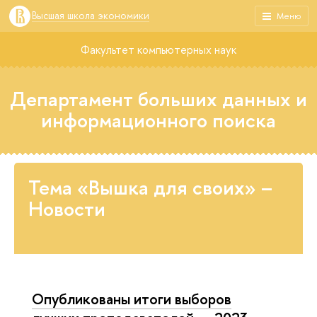
Высшая школа экономики
Меню
Факультет компьютерных наук
Департамент больших данных и
информационного поиска
Тема «Вышка для своих» –
Новости
Опуб­ли­ко­ва­ны итоги выборов