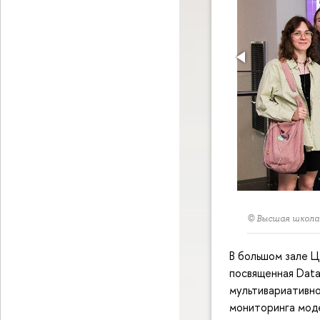
© Высшая школа
В большом зале Ц
посвященная Data
мультивариативно
мониторинга моде