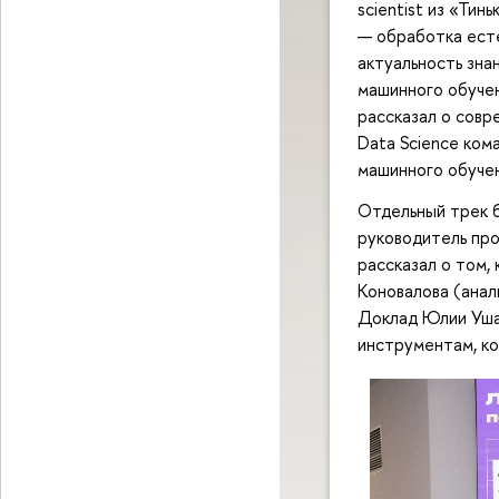
scientist из «Тин
— обработка есте
актуальность зна
машинного обучен
рассказал о совр
Data Science ком
машинного обучен
Отдельный трек б
руководитель про
рассказал о том,
Коновалова (анал
Доклад Юлии Ушак
инструментам, ко