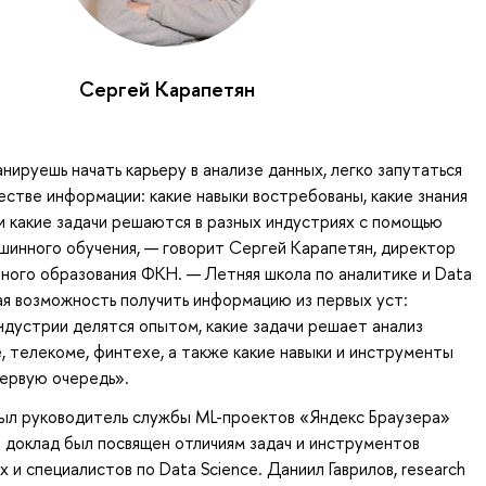
Сергей Карапетян
анируешь начать карьеру в анализе данных, легко запутаться
естве информации: какие навыки востребованы, какие знания
и какие задачи решаются в разных индустриях с помощью
ашинного обучения, — говорит Сергей Карапетян, директор
ого образования ФКН. — Летняя школа по аналитике и Data
ая возможность получить информацию из первых уст:
ндустрии делятся опытом, какие задачи решает анализ
е, телекоме, финтехе, а также какие навыки и инструменты
первую очередь».
ыл руководитель службы ML-проектов «Яндекс Браузера»
 доклад был посвящен отличиям задач и инструментов
 и специалистов по Data Science. Даниил Гаврилов, research