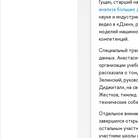
Гущин, старший н
анализа больших 
науке и индустри
видео в «Дзен», 
моделей машинно
компетенций.
Специальный трек
данных. Анастаси
организации уче
рассказала о том
Зелинский, руко
Диджитал», на св
Жестков, тимлид 
технические собе
Отдельное внима
завершился откр
остальным участн
участники школы 