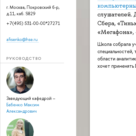
компьютерны
г. Москва, Покровский б-р,
слушателей. 
д.11, каб. S829
Сбера, «Тинь
+7(495) 531-00-00*27271
«Мегафона», 
afisenko@hse.ru
Школа собрала уч
специальностей, 
области аналитик
РУКОВОДСТВО
хочет применять D
Заведующий кафедрой
–
Бабенко Максим
Александрович