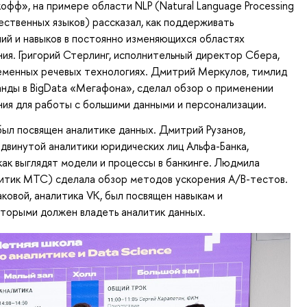
ькофф», на примере области NLP (Natural Language Processing
ственных языков) рассказал, как поддерживать
ний и навыков в постоянно изменяющихся областях
ия. Григорий Стерлинг, исполнительный директор Сбера,
еменных речевых технологиях. Дмитрий Меркулов, тимлид
анды в BigData «Мегафона», сделал обзор о применении
ия для работы с большими данными и персонализации.
ыл посвящен аналитике данных. Дмитрий Рузанов,
двинутой аналитики юридических лиц Альфа-Банка,
 как выглядят модели и процессы в банкинге. Людмила
итик МТС) сделала обзор методов ускорения A/B-тестов.
овой, аналитика VK, был посвящен навыкам и
торыми должен владеть аналитик данных.