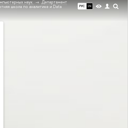
омпьютерных наук
Департамент
тняя школа по аналитике и Data
РУС
EN