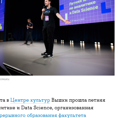
номики
та в
Центре культур
Вышки прошла летняя
литике и Data Science, организованная
рерывного образования
факультета