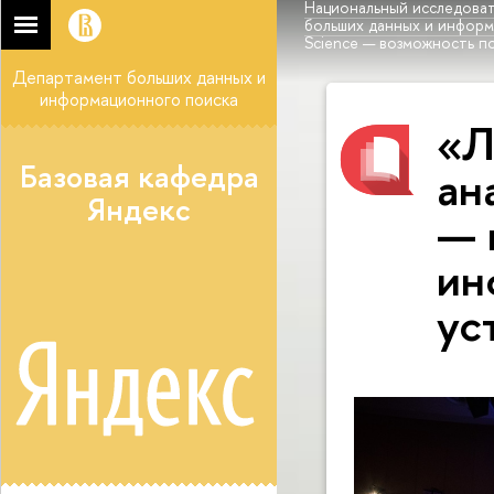
Национальный исследоват
больших данных и инфор
Science — возможность п
Департамент больших данных и
информационного поиска
«Л
Базовая кафедра
ан
Яндекс
— 
ин
ус