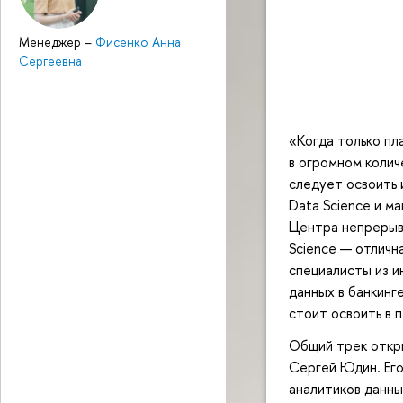
Менеджер
–
Фисенко Анна
Сергеевна
«Когда только пл
в огромном колич
следует освоить 
Data Science и м
Центра непрерывн
Science — отличн
специалисты из и
данных в банкинг
стоит освоить в 
Общий трек откр
Сергей Юдин. Его
аналитиков данных