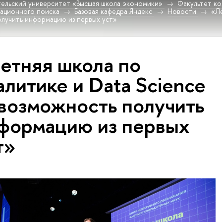
ельский университет «Высшая школа экономики»
Факультет к
мационного поиска
Базовая кафедра Яндекс
Новости
«Ле
олучить информацию из первых уст»
етняя школа по
алитике и Data Science
возможность получить
формацию из первых
т»