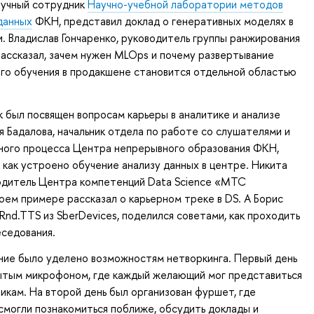
аучный сотрудник
Научно-учебной лаборатории методов
данных
ФКН, представил доклад о генеративных моделях в
и. Владислав Гончаренко, руководитель группы ранжирования
рассказал, зачем нужен MLOps и почему развертывание
го обучения в продакшене становится отдельной областью
 был посвящен вопросам карьеры в аналитике и анализе
я Бадалова, начальник отдела по работе со слушателями и
бного процесса Центра непрерывного образования ФКН,
, как устроено обучение анализу данных в центре. Никита
водитель Центра компетенций Data Science «МТС
оем примере рассказал о карьерном треке в DS. А Борис
Rnd.TTS из SberDevices, поделился советами, как проходить
седования.
ние было уделено возможностям нетворкинга. Первый день
ытым микрофоном, где каждый желающий мог представиться
икам. На второй день был организован фуршет, где
смогли познакомиться поближе, обсудить доклады и