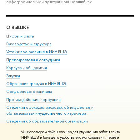
орфографических и пунктуационных ошибках.
О ВЫШКЕ
ОБ
Цифры и факты
Ли
Руководство и структура
Дов
Устойчивое развитие в НИУ ВШЭ
Ол
Преподаватели и сотрудники
При
Корпуса и общежития
Вы
Закупки
При
Обращения граждан в НИУ ВШЭ
Ас
Фонд целевого капитала
До
Противодействие коррупции
Цен
Сведения о доходах, расходах, об имуществе и
Би
обязательствах имущественного характера
Об
Сведения об образовательной организации
Обр
Людям с ограниченными возможностями здоровья
Мы используем файлы cookies для улучшения работы сайта
Единая платежная страница
НИУ ВШЭ и большего удобства его использования. Более