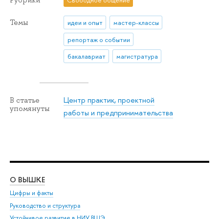
Темы
идеи и опыт
мастер-классы
репортаж о событии
бакалавриат
магистратура
Центр практик, проектной
В статье
упомянуты
работы и предпринимательства
О ВЫШКЕ
ОБ
Цифры и факты
Ли
Руководство и структура
Дов
Устойчивое развитие в НИУ ВШЭ
Ол