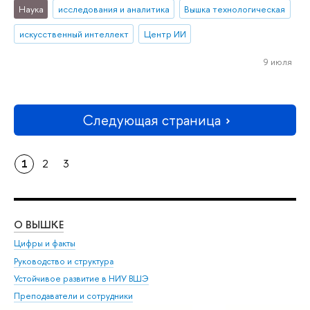
Наука
исследования и аналитика
Вышка технологическая
искусственный интеллект
Центр ИИ
9 июля
Следующая страница
1
2
3
О ВЫШКЕ
ОБ
Цифры и факты
Ли
Руководство и структура
Дов
Устойчивое развитие в НИУ ВШЭ
Ол
Преподаватели и сотрудники
При